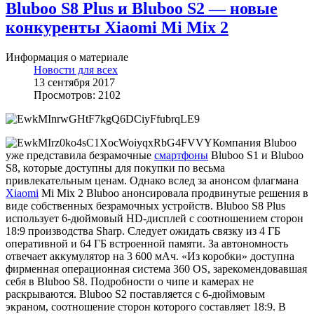
Bluboo S8 Plus и Bluboo S2 — новые
конкуренты Xiaomi Mi Mix 2
Информация о материале
Новости для всех
13 сентября 2017
Просмотров: 2102
Компания Bluboo
уже представила безрамочные
смартфоны
Bluboo S1 и Bluboo
S8, которые доступны для покупки по весьма
привлекательным ценам. Однако вслед за анонсом флагмана
Xiaomi
Mi Mix 2 Bluboo анонсировала продвинутые решения в
виде собственных безрамочных устройств. Bluboo S8 Plus
использует 6-дюймовый HD-дисплей с соотношением сторон
18:9 производства Sharp. Следует ожидать связку из 4 ГБ
оперативной и 64 ГБ встроенной памяти. За автономность
отвечает аккумулятор на 3 600 мАч. «Из коробки» доступна
фирменная операционная система 360 OS, зарекомендовавшая
себя в Bluboo S8. Подробности о чипе и камерах не
раскрываются. Bluboo S2 поставляется с 6-дюймовым
экраном, соотношение сторон которого составляет 18:9. В