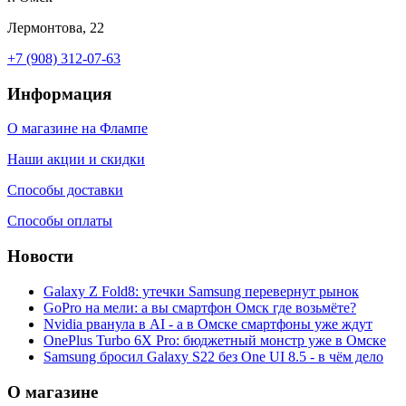
Лермонтова, 22
+7 (908) 312-07-63
Информация
О магазине на Флампе
Наши акции и скидки
Способы доставки
Способы оплаты
Новости
Galaxy Z Fold8: утечки Samsung перевернут рынок
GoPro на мели: а вы смартфон Омск где возьмёте?
Nvidia рванула в AI - а в Омске смартфоны уже ждут
OnePlus Turbo 6X Pro: бюджетный монстр уже в Омске
Samsung бросил Galaxy S22 без One UI 8.5 - в чём дело
О магазине