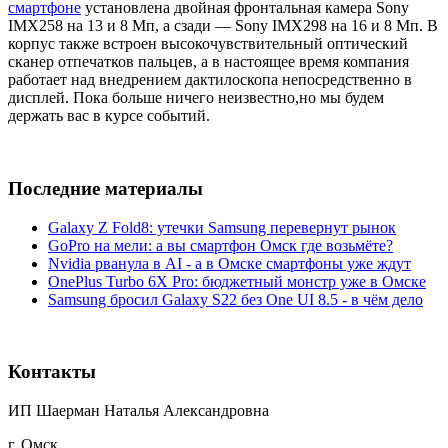
смартфоне
установлена двойная фронтальная камера Sony
IMX258 на 13 и 8 Мп, а сзади — Sony IMX298 на 16 и 8 Мп. В
корпус также встроен высокочувствительный оптический
сканер отпечатков пальцев, а в настоящее время компания
работает над внедрением дактилоскопа непосредственно в
дисплей. Пока больше ничего неизвестно,но мы будем
держать вас в курсе событий.
Последние материалы
Galaxy Z Fold8: утечки Samsung перевернут рынок
GoPro на мели: а вы смартфон Омск где возьмёте?
Nvidia рванула в AI - а в Омске смартфоны уже ждут
OnePlus Turbo 6X Pro: бюджетный монстр уже в Омске
Samsung бросил Galaxy S22 без One UI 8.5 - в чём дело
Контакты
ИП Шаерман Наталья Александровна
г. Омск