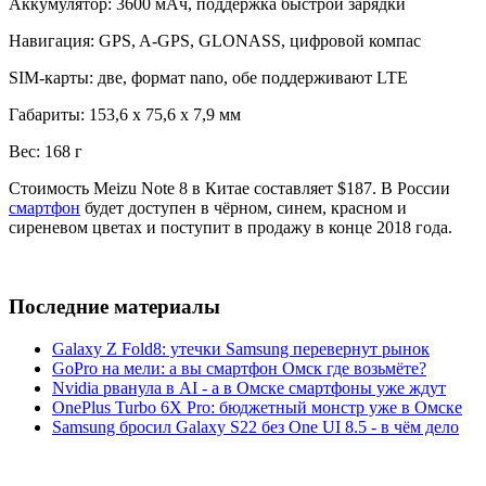
Аккумулятор: 3600 мАч, поддержка быстрой зарядки
Навигация: GPS, A-GPS, GLONASS, цифровой компас
SIM-карты: две, формат nano, обе поддерживают LTE
Габариты: 153,6 x 75,6 x 7,9 мм
Вес: 168 г
Стоимость Meizu Note 8 в Китае составляет $187. В России
смартфон
будет доступен в чёрном, синем, красном и
сиреневом цветах и поступит в продажу в конце 2018 года.
Последние материалы
Galaxy Z Fold8: утечки Samsung перевернут рынок
GoPro на мели: а вы смартфон Омск где возьмёте?
Nvidia рванула в AI - а в Омске смартфоны уже ждут
OnePlus Turbo 6X Pro: бюджетный монстр уже в Омске
Samsung бросил Galaxy S22 без One UI 8.5 - в чём дело