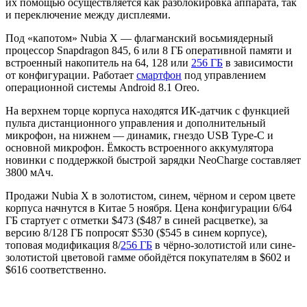
их помощью осуществляется как разблокировка аппарата, так
и переключение между дисплеями.
Под «капотом» Nubia X — флагманский восьмиядерный
процессор Snapdragon 845, 6 или 8 ГБ оперативной памяти и
встроенный накопитель на 64, 128 или
256 ГБ
в зависимости
от конфигурации. Работает
смартфон
под управлением
операционной системы Android 8.1 Oreo.
На верхнем торце корпуса находятся ИК-датчик с функцией
пульта дистанционного управления и дополнительный
микрофон, на нижнем — динамик, гнездо USB Type-C и
основной микрофон. Ёмкость встроенного аккумулятора
новинки с поддержкой быстрой зарядки NeoCharge составляет
3800 мАч.
Продажи Nubia X в золотистом, синем, чёрном и сером цвете
корпуса начнутся в Китае 5 ноября. Цена конфигурации 6/64
ГБ стартует с отметки $473 ($487 в синей расцветке), за
версию 8/128 ГБ попросят $530 ($545 в синем корпусе),
топовая модификация 8/
256 ГБ
в чёрно-золотистой или сине-
золотистой цветовой гамме обойдётся покупателям в $602 и
$616 соответственно.