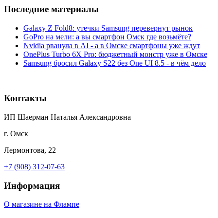
Последние материалы
Galaxy Z Fold8: утечки Samsung перевернут рынок
GoPro на мели: а вы смартфон Омск где возьмёте?
Nvidia рванула в AI - а в Омске смартфоны уже ждут
OnePlus Turbo 6X Pro: бюджетный монстр уже в Омске
Samsung бросил Galaxy S22 без One UI 8.5 - в чём дело
Контакты
ИП Шаерман Наталья Александровна
г. Омск
Лермонтова, 22
+7 (908) 312-07-63
Информация
О магазине на Флампе