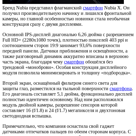
Бренд Nubia представил флагманский
смартфон
Nubia X. Он
получил производительную начинку и лишился фронтальной
камеры, но главной особенностью новинки стала необычная
конструкция сразу с двумя дисплеями.
Основной IPS-дисплей диагональю 6,26 дюйма с разрешением
Full HD+ (2280x1080 точек), плотностью пикселей 403 ppi и
соотношением сторон 19:9 занимает 93,6% поверхности
передней панели. Датчики приближения и освещённости, а
также разговорный динамик аккуратно вписаны в верхнюю
часть экрана, благодаря чему
смартфон
обошёлся без
трендовой «моноброви». Особая конструкция дисплейного
модуля позволила минимизировать и толщину «подбородка».
Второй экран, оснащённый фильтром синего света для
защиты глаз, разместился на тыльной поверхности
смартфона
.
Его диагональ составляет 5,1 дюйма, функционально дисплей
полностью идентичен основному. Над ним расположился
модуль двойной камеры, разрешение сенсоров которой
составляет 16 (f/1.8) и 24 (f/1.7) мегапикселя и двухтоновая
светодиодная вспышка.
Примечательно, что компания оснастила свой гаджет
датчиками отпечатков пальцев по обеим сторонам корпуса. С