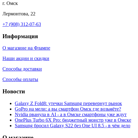
г. Омск
Лермонтова, 22
+7 (908) 312-07-63
Информация
О магазине на Флампе
Наши акции и скидки
Способы доставки
Способы оплаты
Новости
Galaxy Z Fold8: утечки Samsung перевернут рынок
GoPro на мели: а вы смартфон Омск где возьмёте?
Nvidia рванула в AI - а в Омске смартфоны уже ждут
OnePlus Turbo 6X Pro: бюджетный монстр уже в Омске
Samsung бросил Galaxy S22 без One UI 8.5 - в чём дело
О магазине