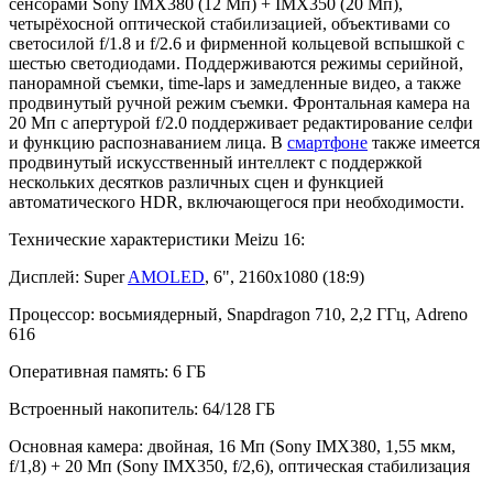
сенсорами Sony IMX380 (12 Мп) + IMX350 (20 Мп),
четырёхосной оптической стабилизацией, объективами со
светосилой f/1.8 и f/2.6 и фирменной кольцевой вспышкой с
шестью светодиодами. Поддерживаются режимы серийной,
панорамной съемки, time-laps и замедленные видео, а также
продвинутый ручной режим съемки. Фронтальная камера на
20 Мп с апертурой f/2.0 поддерживает редактирование селфи
и функцию распознаванием лица. В
смартфоне
также имеется
продвинутый искусственный интеллект с поддержкой
нескольких десятков различных сцен и функцией
автоматического HDR, включающегося при необходимости.
Технические характеристики Meizu 16:
Дисплей: Super
AMOLED
, 6", 2160х1080 (18:9)
Процессор: восьмиядерный, Snapdragon 710, 2,2 ГГц, Adreno
616
Оперативная память: 6 ГБ
Встроенный накопитель: 64/128 ГБ
Основная камера: двойная, 16 Мп (Sony IMX380, 1,55 мкм,
f/1,8) + 20 Мп (Sony IMX350, f/2,6), оптическая стабилизация