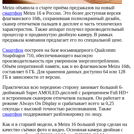
Meizu объявила о старте приёма предзаказов на новый
смартфон
Meizu 16 в России. Это более доступная версия
флагманского 16th, сохранившая полноэкранный дизайн,
сканер отпечатков пальцев в дисплее и часть технических
характеристик. Также аппарат получил производительный
процессор и продвинутую двойную камеру. В рамках
предзаказа компания предлагает его по специальной цене.
Смартфон
построен на базе восьмиядерного Qualcomm
Snapdragon 710, обеспечивающего высокую
производительность при умеренном энергопотреблении.
Объём оперативной памяти, как и во флагманском Meizu 16th,
составляет 6 ГБ. Для хранения данных доступно 64 или 128
ГБ в зависимости от версии.
Практически всю переднюю сторону занимает большой 6-
дюймовый Super AMOLED-дисплей с разрешением Full HD+
и встроенным сканером отпечатков пальцев. Он работает в
режиме Always On Display и срабатывает всего за 0,25
секунды с высокой точностью распознавания. Также
смартфон
поддерживает разблокировку по лицу.
Как и в старшей модели, в Meizu 16 большой упор сделан на
качество съёмки фото и видео. Основная камера двойная с