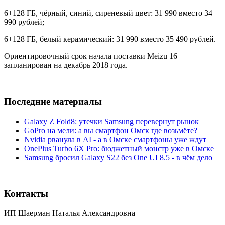
6+128 ГБ, чёрный, синий, сиреневый цвет: 31 990 вместо 34
990 рублей;
6+128 ГБ, белый керамический: 31 990 вместо 35 490 рублей.
Ориентировочный срок начала поставки Meizu 16
запланирован на декабрь 2018 года.
Последние материалы
Galaxy Z Fold8: утечки Samsung перевернут рынок
GoPro на мели: а вы смартфон Омск где возьмёте?
Nvidia рванула в AI - а в Омске смартфоны уже ждут
OnePlus Turbo 6X Pro: бюджетный монстр уже в Омске
Samsung бросил Galaxy S22 без One UI 8.5 - в чём дело
Контакты
ИП Шаерман Наталья Александровна