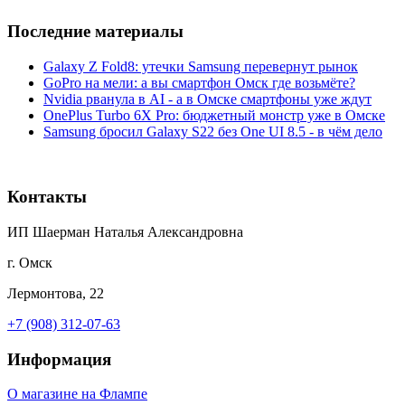
Последние материалы
Galaxy Z Fold8: утечки Samsung перевернут рынок
GoPro на мели: а вы смартфон Омск где возьмёте?
Nvidia рванула в AI - а в Омске смартфоны уже ждут
OnePlus Turbo 6X Pro: бюджетный монстр уже в Омске
Samsung бросил Galaxy S22 без One UI 8.5 - в чём дело
Контакты
ИП Шаерман Наталья Александровна
г. Омск
Лермонтова, 22
+7 (908) 312-07-63
Информация
О магазине на Флампе