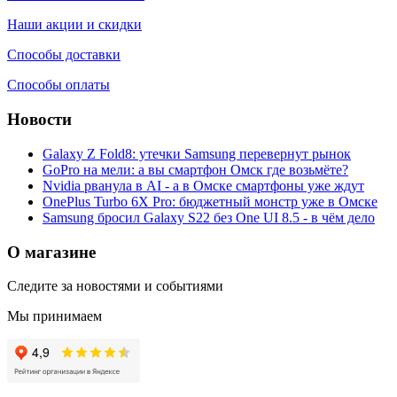
Наши акции и скидки
Способы доставки
Способы оплаты
Новости
Galaxy Z Fold8: утечки Samsung перевернут рынок
GoPro на мели: а вы смартфон Омск где возьмёте?
Nvidia рванула в AI - а в Омске смартфоны уже ждут
OnePlus Turbo 6X Pro: бюджетный монстр уже в Омске
Samsung бросил Galaxy S22 без One UI 8.5 - в чём дело
О магазине
Следите за новостями и событиями
Мы принимаем