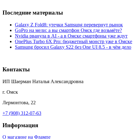
Последние материалы
Galaxy Z Fold8: утечки Samsung перевернут рынок
GoPro на мели: а вы смартфон Омск где возьмёте?
Nvidia рванула в AI - а в Омске смартфоны уже ждут
OnePlus Turbo 6X Pro: бюджетный монстр уже в Омске
Samsung бросил Galaxy S22 без One UI 8.5 - в чём дело
Контакты
ИП Шаерман Наталья Александровна
г. Омск
Лермонтова, 22
+7 (908) 312-07-63
Информация
О магазине на Флампе