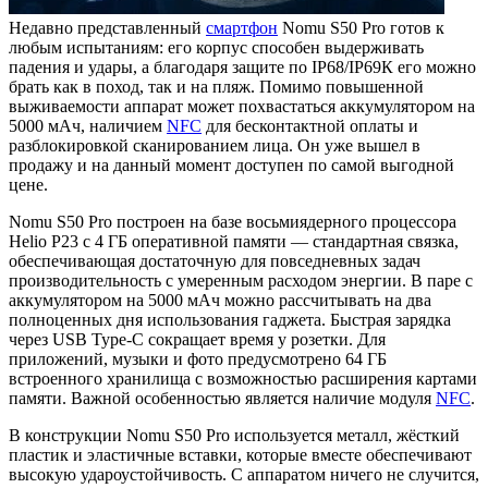
Недавно представленный
смартфон
Nomu S50 Pro готов к
любым испытаниям: его корпус способен выдерживать
падения и удары, а благодаря защите по IP68/IP69К его можно
брать как в поход, так и на пляж. Помимо повышенной
выживаемости аппарат может похвастаться аккумулятором на
5000 мАч, наличием
NFC
для бесконтактной оплаты и
разблокировкой сканированием лица. Он уже вышел в
продажу и на данный момент доступен по самой выгодной
цене.
Nomu S50 Pro построен на базе восьмиядерного процессора
Helio P23 с 4 ГБ оперативной памяти — стандартная связка,
обеспечивающая достаточную для повседневных задач
производительность с умеренным расходом энергии. В паре с
аккумулятором на 5000 мАч можно рассчитывать на два
полноценных дня использования гаджета. Быстрая зарядка
через USB Type-C сокращает время у розетки. Для
приложений, музыки и фото предусмотрено 64 ГБ
встроенного хранилища с возможностью расширения картами
памяти. Важной особенностью является наличие модуля
NFC
.
В конструкции Nomu S50 Pro используется металл, жёсткий
пластик и эластичные вставки, которые вместе обеспечивают
высокую удароустойчивость. С аппаратом ничего не случится,