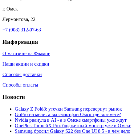
г. Омск
Лермонтова, 22
+7 (908) 312-07-63
Информация
О магазине на Флампе
Наши акции и скидки
Способы доставки
Способы оплаты
Новости
Galaxy Z Fold8: утечки Samsung перевернут рынок
GoPro на мели: а вы смартфон Омск где возьмёте?
Nvidia рванула в AI - а в Омске смартфоны уже ждут
OnePlus Turbo 6X Pro: бюджетный монстр уже в Омске
Samsung бросил Galaxy S22 без One UI 8.5 - в чём дело