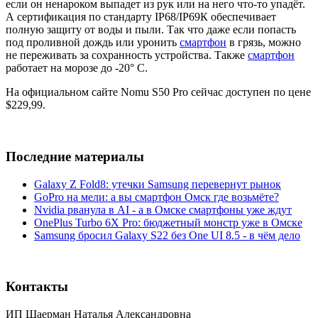
если он ненароком выпадет из рук или на него что-то упадёт.
А сертификация по стандарту IP68/IP69К обеспечивает
полную защиту от воды и пыли. Так что даже если попасть
под проливной дождь или уронить
смартфон
в грязь, можно
не переживать за сохранность устройства. Также
смартфон
работает на морозе до -20° C.
На официальном сайте Nomu S50 Pro сейчас доступен по цене
$229,99.
Последние материалы
Galaxy Z Fold8: утечки Samsung перевернут рынок
GoPro на мели: а вы смартфон Омск где возьмёте?
Nvidia рванула в AI - а в Омске смартфоны уже ждут
OnePlus Turbo 6X Pro: бюджетный монстр уже в Омске
Samsung бросил Galaxy S22 без One UI 8.5 - в чём дело
Контакты
ИП Шаерман Наталья Александровна