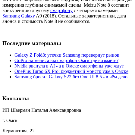
измерения глубины снимаемой сцены. Meizu Note 8 составит
конкуренцию другому
смартфону
с четырьмя камерами —
Samsung
Galaxy
A9 (2018). Остальные характеристики, дата
анонса и стоимость Note 8 не сообщаются.
Последние материалы
Galaxy Z Fold8: утечки Samsung перевернут рынок
GoPro на мели: а вы смартфон Омск где возьмёте?
Nvidia рванула в AI - а в Омске смартфоны уже ждут
OnePlus Turbo 6X Pro: бюджетный монстр уже в Омске
Samsung бросил Galaxy S22 без One UI 8.5 - в чём дело
Контакты
ИП Шаерман Наталья Александровна
г. Омск
Лермонтова, 22