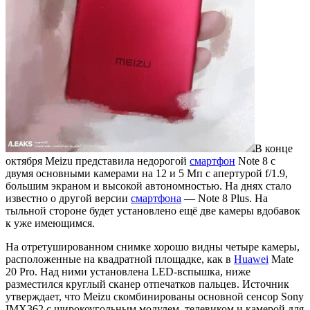
В конце
октября Meizu представила недорогой
смартфон
Note 8 с
двумя основными камерами на 12 и 5 Мп с апертурой f/1.9,
большим экраном и высокой автономностью. На днях стало
известно о другой версии
смартфона
— Note 8 Plus. На
тыльной стороне будет установлено ещё две камеры вдобавок
к уже имеющимся.
На отретушированном снимке хорошо видны четыре камеры,
расположенные на квадратной площадке, как в
Huawei
Mate
20 Pro. Над ними установлена LED-вспышка, ниже
разместился круглый сканер отпечатков пальцев. Источник
утверждает, что Meizu скомбинированы основной сенсор Sony
IMX362 с широкоугольным модулем, телевиком и камерой для