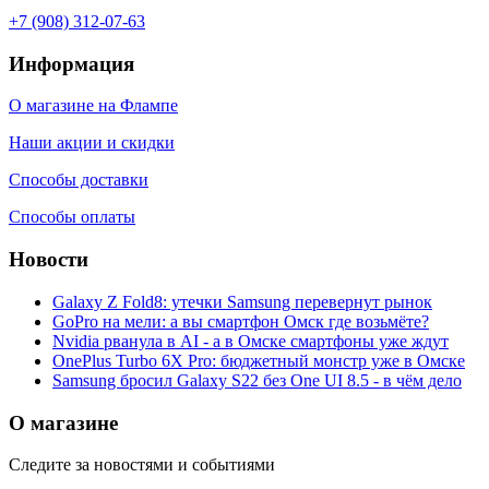
+7 (908) 312-07-63
Информация
О магазине на Флампе
Наши акции и скидки
Способы доставки
Способы оплаты
Новости
Galaxy Z Fold8: утечки Samsung перевернут рынок
GoPro на мели: а вы смартфон Омск где возьмёте?
Nvidia рванула в AI - а в Омске смартфоны уже ждут
OnePlus Turbo 6X Pro: бюджетный монстр уже в Омске
Samsung бросил Galaxy S22 без One UI 8.5 - в чём дело
О магазине
Следите за новостями и событиями