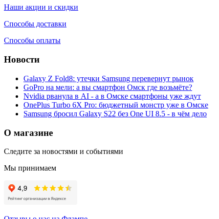
Наши акции и скидки
Способы доставки
Способы оплаты
Новости
Galaxy Z Fold8: утечки Samsung перевернут рынок
GoPro на мели: а вы смартфон Омск где возьмёте?
Nvidia рванула в AI - а в Омске смартфоны уже ждут
OnePlus Turbo 6X Pro: бюджетный монстр уже в Омске
Samsung бросил Galaxy S22 без One UI 8.5 - в чём дело
О магазине
Следите за новостями и событиями
Мы принимаем
Отзывы о нас на Флампе