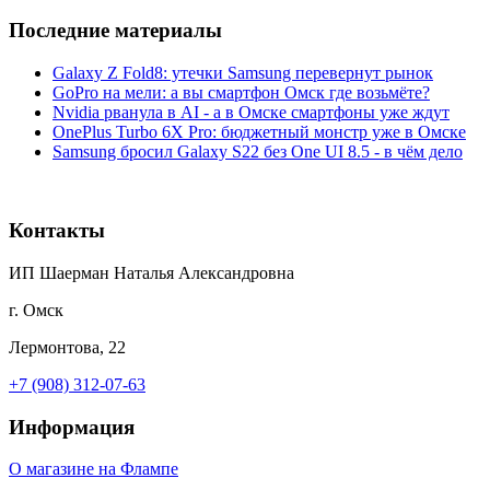
Последние материалы
Galaxy Z Fold8: утечки Samsung перевернут рынок
GoPro на мели: а вы смартфон Омск где возьмёте?
Nvidia рванула в AI - а в Омске смартфоны уже ждут
OnePlus Turbo 6X Pro: бюджетный монстр уже в Омске
Samsung бросил Galaxy S22 без One UI 8.5 - в чём дело
Контакты
ИП Шаерман Наталья Александровна
г. Омск
Лермонтова, 22
+7 (908) 312-07-63
Информация
О магазине на Флампе