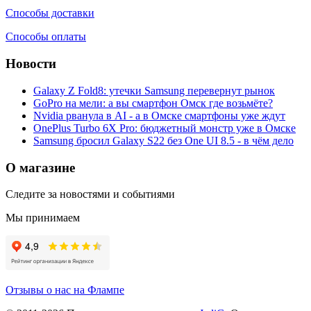
Способы доставки
Способы оплаты
Новости
Galaxy Z Fold8: утечки Samsung перевернут рынок
GoPro на мели: а вы смартфон Омск где возьмёте?
Nvidia рванула в AI - а в Омске смартфоны уже ждут
OnePlus Turbo 6X Pro: бюджетный монстр уже в Омске
Samsung бросил Galaxy S22 без One UI 8.5 - в чём дело
О магазине
Следите за новостями и событиями
Мы принимаем
Отзывы о нас на Флампе