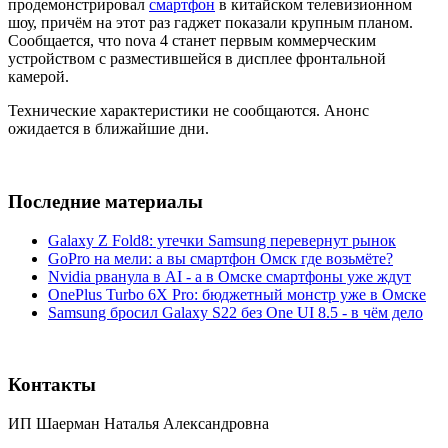
продемонстрировал
смартфон
в китайском телевизионном
шоу, причём на этот раз гаджет показали крупным планом.
Сообщается, что nova 4 станет первым коммерческим
устройством с разместившейся в дисплее фронтальной
камерой.
Технические характеристики не сообщаются. Анонс
ожидается в ближайшие дни.
Последние материалы
Galaxy Z Fold8: утечки Samsung перевернут рынок
GoPro на мели: а вы смартфон Омск где возьмёте?
Nvidia рванула в AI - а в Омске смартфоны уже ждут
OnePlus Turbo 6X Pro: бюджетный монстр уже в Омске
Samsung бросил Galaxy S22 без One UI 8.5 - в чём дело
Контакты
ИП Шаерман Наталья Александровна