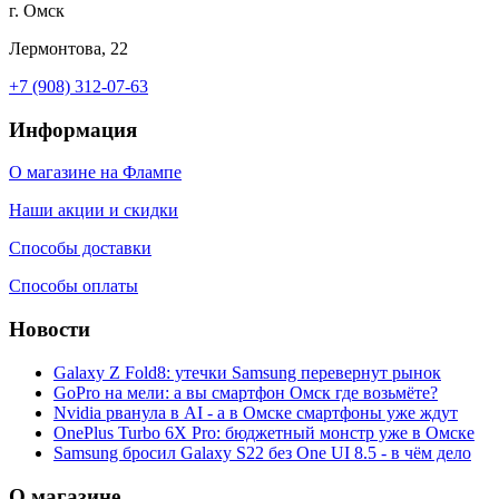
г. Омск
Лермонтова, 22
+7 (908) 312-07-63
Информация
О магазине на Флампе
Наши акции и скидки
Способы доставки
Способы оплаты
Новости
Galaxy Z Fold8: утечки Samsung перевернут рынок
GoPro на мели: а вы смартфон Омск где возьмёте?
Nvidia рванула в AI - а в Омске смартфоны уже ждут
OnePlus Turbo 6X Pro: бюджетный монстр уже в Омске
Samsung бросил Galaxy S22 без One UI 8.5 - в чём дело
О магазине