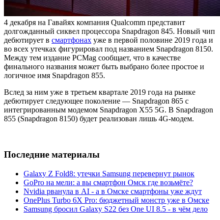
4 декабря на Гавайях компания Qualcomm представит
долгожданный сиквел процессора Snapdragon 845. Новый чип
дебютирует в
смартфонах
уже в первой половине 2019 года и
во всех утечках фигурировал под названием Snapdragon 8150.
Между тем издание PCMag сообщает, что в качестве
финального названия может быть выбрано более простое и
логичное имя Snapdragon 855.
Вслед за ним уже в третьем квартале 2019 года на рынке
дебютирует следующее поколение — Snapdragon 865 с
интегрированным модемом Snapdragon X55 5G. В Snapdragon
855 (Snapdragon 8150) будет реализован лишь 4G-модем.
Последние материалы
Galaxy Z Fold8: утечки Samsung перевернут рынок
GoPro на мели: а вы смартфон Омск где возьмёте?
Nvidia рванула в AI - а в Омске смартфоны уже ждут
OnePlus Turbo 6X Pro: бюджетный монстр уже в Омске
Samsung бросил Galaxy S22 без One UI 8.5 - в чём дело