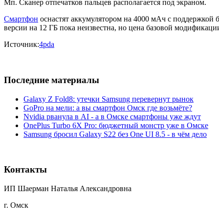
Мп. Сканер отпечатков пальцев располагается под экраном.
Смартфон
оснастят аккумулятором на 4000 мАч с поддержкой б
версии на 12 ГБ пока неизвестна, но цена базовой модификаци
Источник:
4pda
Последние материалы
Galaxy Z Fold8: утечки Samsung перевернут рынок
GoPro на мели: а вы смартфон Омск где возьмёте?
Nvidia рванула в AI - а в Омске смартфоны уже ждут
OnePlus Turbo 6X Pro: бюджетный монстр уже в Омске
Samsung бросил Galaxy S22 без One UI 8.5 - в чём дело
Контакты
ИП Шаерман Наталья Александровна
г. Омск