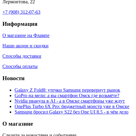
Лермонтова, 22
+7 (908) 312-07-63
Информация
О магазине на Флампе
Наши акции и скидки
Способы доставки
Способы оплаты
Новости
Galaxy Z Fold8: утечки Samsung перевернут рынок
GoPro на мели: а вы смартфон Омск где возьмёте?
Nvidia рванула в AI - а в Омске смартфоны уже ждут
OnePlus Turbo 6X Pro: бюджетный монстр уже в Омске
Samsung бросил Galaxy S22 без One UI 8.5 - в чём дело
О магазине
Следите за новостями и событиями