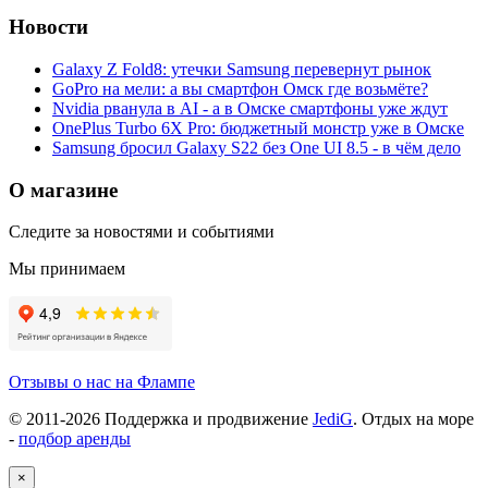
Новости
Galaxy Z Fold8: утечки Samsung перевернут рынок
GoPro на мели: а вы смартфон Омск где возьмёте?
Nvidia рванула в AI - а в Омске смартфоны уже ждут
OnePlus Turbo 6X Pro: бюджетный монстр уже в Омске
Samsung бросил Galaxy S22 без One UI 8.5 - в чём дело
О магазине
Следите за новостями и событиями
Мы принимаем
Отзывы о нас на Флампе
© 2011-
2026
Поддержка и продвижение
JediG
. Отдых на море
-
подбор аренды
×