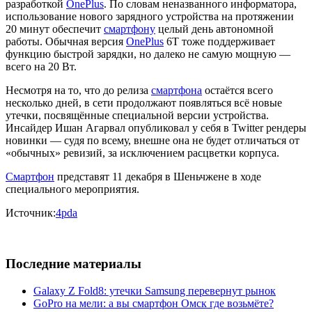
разработкой
OnePlus
. По словам неназванного информатора,
использование нового зарядного устройства на протяжении
20 минут обеспечит
смартфону
целый день автономной
работы. Обычная версия
OnePlus
6T тоже поддерживает
функцию быстрой зарядки, но далеко не самую мощную —
всего на 20 Вт.
Несмотря на то, что до релиза
смартфона
остаётся всего
несколько дней, в сети продолжают появляться всё новые
утечки, посвящённые специальной версии устройства.
Инсайдер Ишан Агарвал опубликовал у себя в Twitter рендеры
новинки — судя по всему, внешне она не будет отличаться от
«обычных» ревизий, за исключением расцветки корпуса.
Смартфон
представят 11 декабря в Шеньчжене в ходе
специального мероприятия.
Источник:
4pda
Последние материалы
Galaxy Z Fold8: утечки Samsung перевернут рынок
GoPro на мели: а вы смартфон Омск где возьмёте?