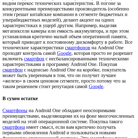
видим перекос технических характеристик. В погоне за
конкурентными преимуществами производитель (особенно
этим грешат китайские компании в сегменте бюджетных и
ультрабюджетных моделей), делают акцент на одних
характеристиках в ущерб другим. Например, выделяя
мегапиксели камеры или емкость аккумулятора, и при этом
устанавливая критично малый объем оперативной памяти,
который приводит к постоянному дискомфорту в работе. Все
технические характеристики
смартфонов
на Android One
проходят контроль самой
Google
, которая просто не разрешит
включить
смартфон
с несбалансированными техническими
характеристиками в программу Android One. Покупая
смартфон
с надписью Android One на коробке, покупатель
может быть уверенным в том, что он получит лучшее
«железо» в своем ценовом сегменте, просто потому что за
таким решением стоит репутация самой
Google
.
В сухом остатке
Смартфоны
на Android One обладают неоспоримыми
преимуществами, выделяющими их на фоне многочисленных
моделей на этой операционной системе. Покупка такого
смартфона
имеет смысл, если вам критично получать
первыми обновления Android и пользоваться новыми