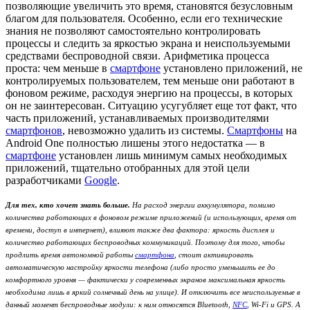
позволяющие увеличить это время, становятся безусловным
благом для пользователя. Особенно, если его технические
знания не позволяют самостоятельно контролировать
процессы и следить за яркостью экрана и неиспользуемыми
средствами беспроводной связи. Арифметика процесса
проста: чем меньше в
смартфоне
установлено приложений, не
контролируемых пользователем, тем меньше они работают в
фоновом режиме, расходуя энергию на процессы, в которых
он не заинтересован. Ситуацию усугубляет еще тот факт, что
часть приложений, устанавливаемых производителями
смартфонов
, невозможно удалить из системы.
Смартфоны
на
Android One полностью лишены этого недостатка — в
смартфоне
установлен лишь минимум самых необходимых
приложений, тщательно отобранных для этой цели
разработчиками
Google
.
Для тех, кто хочет знать больше.
На расход энергии аккумулятора, помимо
количества работающих в фоновом режиме приложений (и использующих, время от
времени, доступ в интернет), влияют также два фактора: яркость дисплея и
количество работающих беспроводных коммуникаций. Поэтому для того, чтобы
продлить время автономной работы
смартфона
, стоит активировать
автоматическую настройку яркости телефона (либо просто уменьшить ее до
комфортного уровня — фактически у современных экранов максимальная яркость
необходима лишь в яркий солнечный день на улице). И отключить все неиспользуемые в
данный момент беспроводные модули: к ним относятся Bluetooth,
NFC
, Wi-Fi и GPS. А