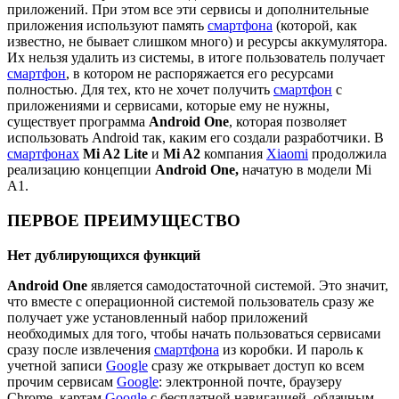
приложений. При этом все эти сервисы и дополнительные
приложения используют память
смартфона
(которой, как
известно, не бывает слишком много) и ресурсы аккумулятора.
Их нельзя удалить из системы, в итоге пользователь получает
смартфон
, в котором не распоряжается его ресурсами
полностью. Для тех, кто не хочет получить
смартфон
с
приложениями и сервисами, которые ему не нужны,
существует программа
Android One
, которая позволяет
использовать Android так, каким его создали разработчики. В
смартфонах
Mi A2 Lite
и
Mi A2
компания
Xiaomi
продолжила
реализацию концепции
Android One,
начатую в модели Mi
A1.
ПЕРВОЕ ПРЕИМУЩЕСТВО
Нет дублирующихся функций
Android One
является самодостаточной системой. Это значит,
что вместе с операционной системой пользователь сразу же
получает уже установленный набор приложений
необходимых для того, чтобы начать пользоваться сервисами
сразу после извлечения
смартфона
из коробки. И пароль к
учетной записи
Google
сразу же открывает доступ ко всем
прочим сервисам
Google
: электронной почте, браузеру
Chrome, картам
Google
с бесплатной навигацией, облачным