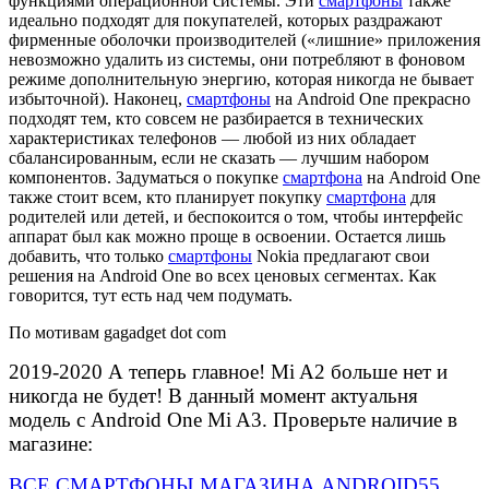
функциями операционной системы. Эти
смартфоны
также
идеально подходят для покупателей, которых раздражают
фирменные оболочки производителей («лишние» приложения
невозможно удалить из системы, они потребляют в фоновом
режиме дополнительную энергию, которая никогда не бывает
избыточной). Наконец,
смартфоны
на Android One прекрасно
подходят тем, кто совсем не разбирается в технических
характеристиках телефонов — любой из них обладает
сбалансированным, если не сказать — лучшим набором
компонентов. Задуматься о покупке
смартфона
на Android One
также стоит всем, кто планирует покупку
смартфона
для
родителей или детей, и беспокоится о том, чтобы интерфейс
аппарат был как можно проще в освоении. Остается лишь
добавить, что только
смартфоны
Nokia предлагают свои
решения на Android One во всех ценовых сегментах. Как
говорится, тут есть над чем подумать.
По мотивам gagadget dot com
2019-2020 А теперь главное! Mi A2 больше нет и
никогда не будет! В данный момент актуальня
модель с Android One Mi A3. Проверьте наличие в
магазине:
ВСЕ СМАРТФОНЫ МАГАЗИНА ANDROID55