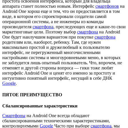
простота освоения интерфейса, который для владельца
аппарата станет полностью новым. Интерфейс
смартфонов
на
Android One хорош еще и тем, что он предоставляется в том
виде, в котором его спроектировали создатели самой
операционной системы, а не инженеры из команды
производителя
смартфона
, преследующих еще и какие-то свои
маркетинговые цели. Поэтому выбор
смартфона
на Android
One будет наилучшим вариантом при покупке
смартфона
родителям или, наоборот, ребенку. Там, где нужен
максимально простой и дружелюбный к пользователю
интерфейс, не перегруженный многочисленными
настройками системы и многоуровневыми меню, в которых
не заблудится лишь опытный пользователь. Что, впрочем, не
отменяет и другой стороны вопроса — гики тоже любят
интерфейс Android One и ценят его именно за простоту и
интуитивно понятный интерфейс, несущий в себе ДНК
Google
.
ПЯТОЕ ПРЕИМУЩЕСТВО
Сбалансированные характеристики
Смартфоны
на Android One всегда обладают
сбалансированными техническими характеристиками,
контролируемыми
Google
Часто при выборе
смартфона
, мы