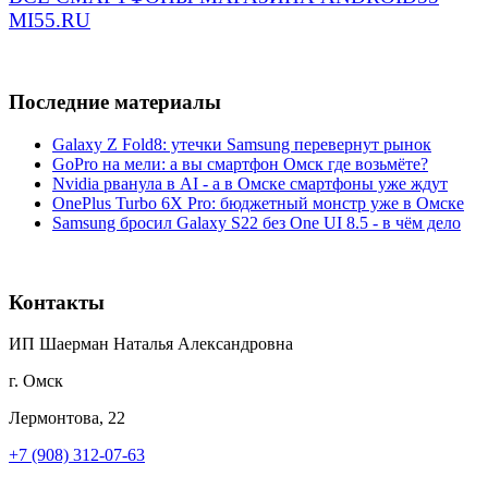
MI55.RU
Последние материалы
Galaxy Z Fold8: утечки Samsung перевернут рынок
GoPro на мели: а вы смартфон Омск где возьмёте?
Nvidia рванула в AI - а в Омске смартфоны уже ждут
OnePlus Turbo 6X Pro: бюджетный монстр уже в Омске
Samsung бросил Galaxy S22 без One UI 8.5 - в чём дело
Контакты
ИП Шаерман Наталья Александровна
г. Омск
Лермонтова, 22
+7 (908) 312-07-63