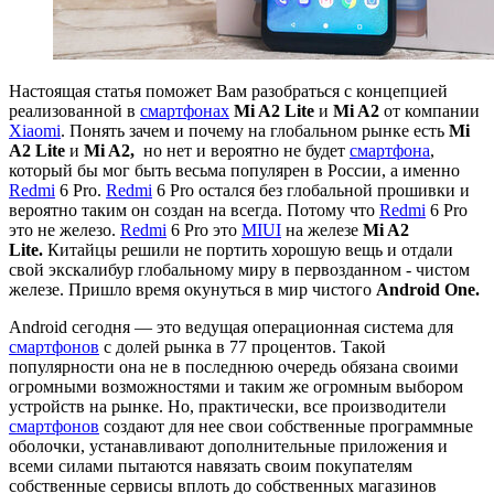
Настоящая статья поможет Вам разобраться с концепцией
реализованной в
смартфонах
Mi A2 Lite
и
Mi A2
от компании
Xiaomi
. Понять зачем и почему на глобальном рынке есть
Mi
A2 Lite
и
Mi A2,
но нет и вероятно не будет
смартфона
,
который бы мог быть весьма популярен в России, а именно
Redmi
6 Pro.
Redmi
6 Pro остался без глобальной прошивки и
вероятно таким он создан на всегда. Потому что
Redmi
6 Pro
это не железо.
Redmi
6 Pro это
MIUI
на железе
Mi A2
Lite.
Китайцы решили не портить хорошую вещь и отдали
свой экскалибур глобальному миру в первозданном - чистом
железе. Пришло время окунуться в мир чистого
Android One.
Android сегодня — это ведущая операционная система для
смартфонов
с долей рынка в 77 процентов. Такой
популярности она не в последнюю очередь обязана своими
огромными возможностями и таким же огромным выбором
устройств на рынке. Но, практически, все производители
смартфонов
создают для нее свои собственные программные
оболочки, устанавливают дополнительные приложения и
всеми силами пытаются навязать своим покупателям
собственные сервисы вплоть до собственных магазинов