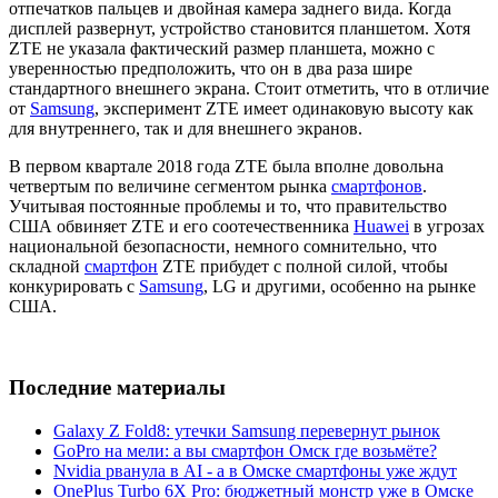
отпечатков пальцев и двойная камера заднего вида. Когда
дисплей развернут, устройство становится планшетом. Хотя
ZTE не указала фактический размер планшета, можно с
уверенностью предположить, что он в два раза шире
стандартного внешнего экрана. Стоит отметить, что в отличие
от
Samsung
, эксперимент ZTE имеет одинаковую высоту как
для внутреннего, так и для внешнего экранов.
В первом квартале 2018 года ZTE была вполне довольна
четвертым по величине сегментом рынка
смартфонов
.
Учитывая постоянные проблемы и то, что правительство
США обвиняет ZTE и его соотечественника
Huawei
в угрозах
национальной безопасности, немного сомнительно, что
складной
смартфон
ZTE прибудет с полной силой, чтобы
конкурировать с
Samsung
, LG и другими, особенно на рынке
США.
Последние материалы
Galaxy Z Fold8: утечки Samsung перевернут рынок
GoPro на мели: а вы смартфон Омск где возьмёте?
Nvidia рванула в AI - а в Омске смартфоны уже ждут
OnePlus Turbo 6X Pro: бюджетный монстр уже в Омске