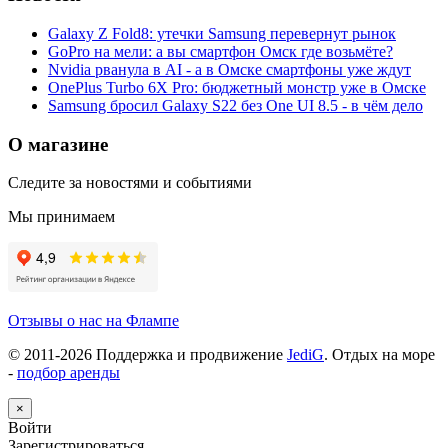
Galaxy Z Fold8: утечки Samsung перевернут рынок
GoPro на мели: а вы смартфон Омск где возьмёте?
Nvidia рванула в AI - а в Омске смартфоны уже ждут
OnePlus Turbo 6X Pro: бюджетный монстр уже в Омске
Samsung бросил Galaxy S22 без One UI 8.5 - в чём дело
О магазине
Следите за новостями и событиями
Мы принимаем
Отзывы о нас на Флампе
© 2011-
2026
Поддержка и продвижение
JediG
. Отдых на море
-
подбор аренды
×
Войти
Зарегистрироваться