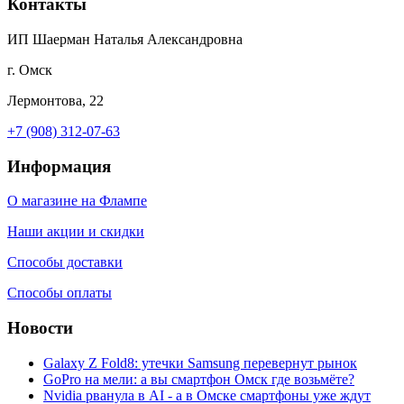
Контакты
ИП Шаерман Наталья Александровна
г. Омск
Лермонтова, 22
+7 (908) 312-07-63
Информация
О магазине на Флампе
Наши акции и скидки
Способы доставки
Способы оплаты
Новости
Galaxy Z Fold8: утечки Samsung перевернут рынок
GoPro на мели: а вы смартфон Омск где возьмёте?
Nvidia рванула в AI - а в Омске смартфоны уже ждут