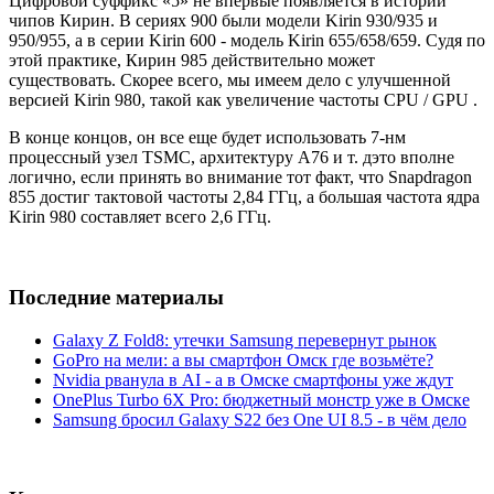
Цифровой суффикс «5» не впервые появляется в истории
чипов Кирин. В сериях 900 были модели Kirin 930/935 и
950/955, а в серии Kirin 600 - модель Kirin 655/658/659. Судя по
этой практике, Кирин 985 действительно может
существовать. Скорее всего, мы имеем дело с улучшенной
версией Kirin 980, такой как увеличение частоты CPU / GPU .
В конце концов, он все еще будет использовать 7-нм
процессный узел TSMC, архитектуру A76 и т. дэто вполне
логично, если принять во внимание тот факт, что Snapdragon
855 достиг тактовой частоты 2,84 ГГц, а большая частота ядра
Kirin 980 составляет всего 2,6 ГГц.
Последние материалы
Galaxy Z Fold8: утечки Samsung перевернут рынок
GoPro на мели: а вы смартфон Омск где возьмёте?
Nvidia рванула в AI - а в Омске смартфоны уже ждут
OnePlus Turbo 6X Pro: бюджетный монстр уже в Омске
Samsung бросил Galaxy S22 без One UI 8.5 - в чём дело