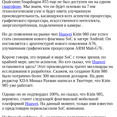
Qualcomm Snapdragon 855 еще не был доступен ни на одном
смартфоне
. Мы знаем, что он будет основан на 7-нм
технологическом узле и будет иметь улучшенную
производительность, касающуюся всех аспектов процессора,
графического процессора, искусственного интеллекта,
энергопотребления, подключения и камеры .
Но до появления на рынке чип
Huawei
Kirin 980 уже успел
стать синонимом нового флагмана SoC в лагере Android. Он
поставляется с архитектурой нового поколения A76,
улучшенным графическим процессором ARM Mali-G76 .
Короче говоря, это первый в мире SoC с точки зрения, по
крайней мере, шести аспектов. Но кто сказал, что
Huawei
остановится здесь? Этот производитель тратит миллиарды на
исследования и разработки. Скажем, на создание Kirin 980
было потрачено более 300 миллионов долларов. На днях
редактор XDA Мишал Рахман написал в Твиттере, что Kirin
985 уже работает.
Однако он не подтвердил 100%, но сказал, что Kirin 985,
вероятно, станет следующей флагманской мобильной
платформой
Huawei
. На данный момент, только имя известно
о предстоящем первоклассном SoC компании.