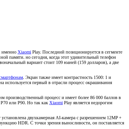
а именно
Xiaomi
Play. Последний позиционируется в сегменте
нной памяти. но сегодня, когда этот удивительный телефон
оначальный вариант стоит 109 юаней (159 долларов), а две
смартфонам
. Экран также имеет контрастность 1500: 1 и
она используется первый в отрасли процесс окрашивания
м производственный процесс и имеет более 86 000 баллов в
 P70 или P90. Но так как
Xiaomi
Play является недорогим
 установлена ​​двухкамерная AI-камера с разрешением 12MP +
функцию HDR. С точки зрения выносливости, он поставляется