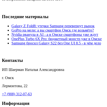
Последние материалы
Galaxy Z Fold8: утечки Samsung перевернут рынок
GoPro на мели: а вы смартфон Омск где возьмёте?
Nvidia рванула в AI - а в Омске смартфоны уже ждут
OnePlus Turbo 6X Pro: бюджетный монстр уже в Омске
Samsung бросил Galaxy S22 без One UI 8.5 - в чём дело
Контакты
ИП Шаерман Наталья Александровна
г. Омск
Лермонтова, 22
+7 (908) 312-07-63
Информация