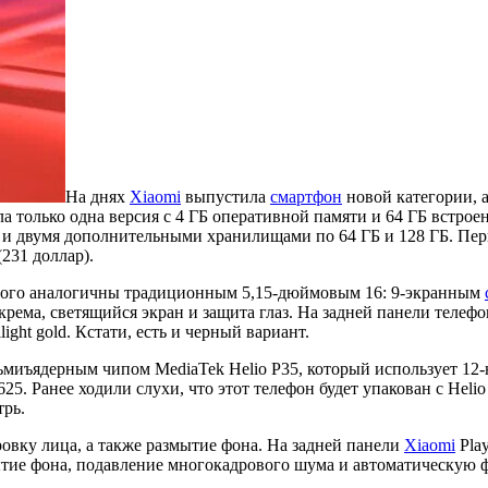
На днях
Xiaomi
выпустила
смартфон
новой категории, 
а только одна версия с 4 ГБ оперативной памяти и 64 ГБ встрое
и и двумя дополнительными хранилищами по 64 ГБ и 128 ГБ. Перв
231 доллар).
орого аналогичны традиционным 5,15-дюймовым 16: 9-экранным
крема, светящийся экран и защита глаз. На задней панели телеф
ght gold. Кстати, есть и черный вариант.
миъядерным чипом MediaTek Helio P35, который использует 12-н
5. Ранее ходили слухи, что этот телефон будет упакован с Helio
трь.
овку лица, а также размытие фона. На задней панели
Xiaomi
Play
ытие фона, подавление многокадрового шума и автоматическую 