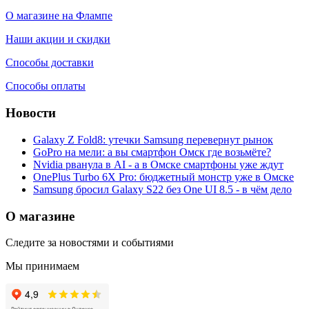
О магазине на Флампе
Наши акции и скидки
Способы доставки
Способы оплаты
Новости
Galaxy Z Fold8: утечки Samsung перевернут рынок
GoPro на мели: а вы смартфон Омск где возьмёте?
Nvidia рванула в AI - а в Омске смартфоны уже ждут
OnePlus Turbo 6X Pro: бюджетный монстр уже в Омске
Samsung бросил Galaxy S22 без One UI 8.5 - в чём дело
О магазине
Следите за новостями и событиями
Мы принимаем