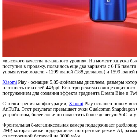
«высокого качества начального уровня». На момент запуска был
поступил в продажу, появилось еще два варианта с 6 ГБ памят
упомянутые модели - 1299 юаней (188 долларов) и 1599 юаней (
Xiaomi
Play - оснащен 5,85-дюймовым дисплеем, размеры кот
плотность пикселей 443ppi. Есть три режима солнцезащитного 
погружением для создания эффекта градиента Dream Blue и Twili
С точки зрения конфигурации,
Xiaomi
Play оснащен новым вось
AnTuTu. Этот результат превышает очки Qualcomm Snapdragon 62
устройством, более логично поместить более дешевую SoC вну
Фронтальная 8-мегапиксельная камера поддерживает разблокир
2MP, которая также поддерживает портретный режим AI, разм
со встроенной батареей на 3000 мАч