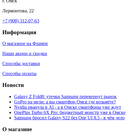
г. Омск
Лермонтова, 22
+7 (908) 312-07-63
Информация
О магазине на Флампе
Наши акции и скидки
Способы доставки
Способы оплаты
Новости
Galaxy Z Fold8: утечки Samsung перевернут рынок
GoPro на мели: а вы смартфон Омск где возьмёте?
Nvidia рванула в AI - а в Омске смартфоны уже ждут
OnePlus Turbo 6X Pro: бюджетный монстр уже в Омске
Samsung бросил Galaxy S22 без One UI 8.5 - в чём дело
О магазине