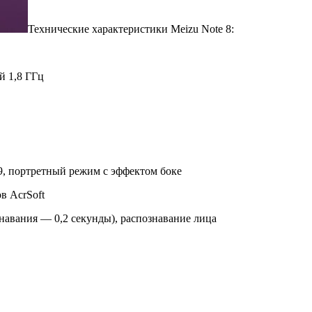
Технические характеристики Meizu Note 8:
й 1,8 ГГц
1.9, портретный режим с эффектом боке
в AcrSoft
знавания — 0,2 секунды), распознавание лица