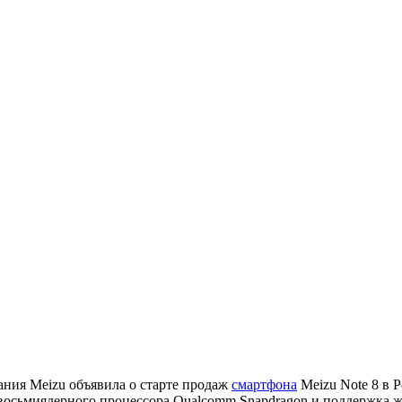
ния Meizu объявила о старте продаж
смартфона
Meizu Note 8 в 
восьмиядерного процессора Qualcomm Snapdragon и поддержка ж