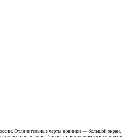
России. Отличительные черты новинки — большой экран,
естового управления. Аппарат с металлическим корпусом