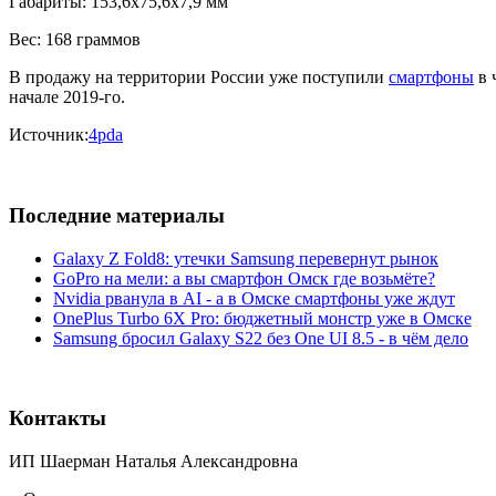
Габариты: 153,6x75,6x7,9 мм
Вес: 168 граммов
В продажу на территории России уже поступили
смартфоны
в 
начале 2019-го.
Источник:
4pda
Последние материалы
Galaxy Z Fold8: утечки Samsung перевернут рынок
GoPro на мели: а вы смартфон Омск где возьмёте?
Nvidia рванула в AI - а в Омске смартфоны уже ждут
OnePlus Turbo 6X Pro: бюджетный монстр уже в Омске
Samsung бросил Galaxy S22 без One UI 8.5 - в чём дело
Контакты
ИП Шаерман Наталья Александровна