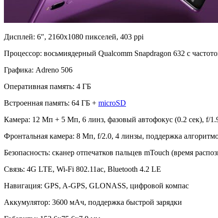
Дисплей: 6″, 2160x1080 пикселей, 403 ppi
Процессор: восьмиядерный Qualcomm Snapdragon 632 с частото
Графика: Adreno 506
Оперативная память: 4 ГБ
Встроенная память: 64 ГБ +
microSD
Камера: 12 Мп + 5 Мп, 6 линз, фазовый автофокус (0.2 сек), f/
Фронтальная камера: 8 Мп, f/2.0, 4 линзы, поддержка алгоритмо
Безопасность: cканер отпечатков пальцев mTouch (время распо
Связь: 4G LTE, Wi-Fi 802.11ac, Bluetooth 4.2 LE
Навигация: GPS, A-GPS, GLONASS, цифровой компас
Аккумулятор: 3600 мАч, поддержка быстрой зарядки