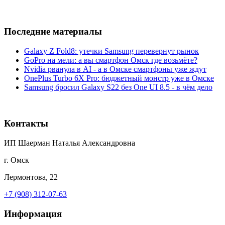
Последние материалы
Galaxy Z Fold8: утечки Samsung перевернут рынок
GoPro на мели: а вы смартфон Омск где возьмёте?
Nvidia рванула в AI - а в Омске смартфоны уже ждут
OnePlus Turbo 6X Pro: бюджетный монстр уже в Омске
Samsung бросил Galaxy S22 без One UI 8.5 - в чём дело
Контакты
ИП Шаерман Наталья Александровна
г. Омск
Лермонтова, 22
+7 (908) 312-07-63
Информация