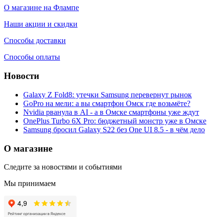
О магазине на Флампе
Наши акции и скидки
Способы доставки
Способы оплаты
Новости
Galaxy Z Fold8: утечки Samsung перевернут рынок
GoPro на мели: а вы смартфон Омск где возьмёте?
Nvidia рванула в AI - а в Омске смартфоны уже ждут
OnePlus Turbo 6X Pro: бюджетный монстр уже в Омске
Samsung бросил Galaxy S22 без One UI 8.5 - в чём дело
О магазине
Следите за новостями и событиями
Мы принимаем