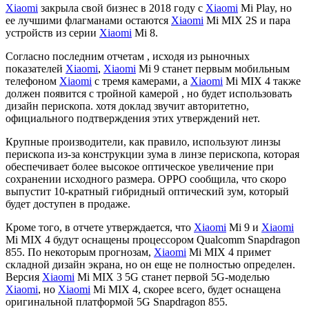
Xiaomi
закрыла свой бизнес в 2018 году с
Xiaomi
Mi Play, но
ее лучшими флагманами остаются
Xiaomi
Mi MIX 2S и пара
устройств из серии
Xiaomi
Mi 8.
Согласно последним отчетам , исходя из рыночных
показателей
Xiaomi
,
Xiaomi
Mi 9 станет первым мобильным
телефоном
Xiaomi
с тремя камерами, а
Xiaomi
Mi MIX 4 также
должен появится с тройной камерой , но будет использовать
дизайн перископа. хотя доклад звучит авторитетно,
официального подтверждения этих утверждений нет.
Крупные производители, как правило, используют линзы
перископа из-за конструкции зума в линзе перископа, которая
обеспечивает более высокое оптическое увеличение при
сохранении исходного размера. OPPO сообщила, что скоро
выпустит 10-кратный гибридный оптический зум, который
будет доступен в продаже.
Кроме того, в отчете утверждается, что
Xiaomi
Mi 9 и
Xiaomi
Mi MIX 4 будут оснащены процессором Qualcomm Snapdragon
855. По некоторым прогнозам,
Xiaomi
Mi MIX 4 примет
складной дизайн экрана, но он еще не полностью определен.
Версия
Xiaomi
Mi MIX 3 5G станет первой 5G-моделью
Xiaomi
, но
Xiaomi
Mi MIX 4, скорее всего, будет оснащена
оригинальной платформой 5G Snapdragon 855.