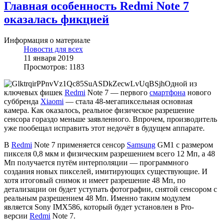
Главная особенность Redmi Note 7
оказалась фикцией
Информация о материале
Новости для всех
11 января 2019
Просмотров: 1183
Одной из
ключевых фишек
Redmi
Note 7 — первого
смартфона
нового
суббренда
Xiaomi
— стала 48-мегапиксельная основная
камера. Как оказалось, реальное физическое разрешение
сенсора гораздо меньше заявленного. Впрочем, производитель
уже пообещал исправить этот недочёт в будущем аппарате.
В
Redmi
Note 7 применяется сенсор
Samsung
GM1 с размером
пикселя 0,8 мкм и физическим разрешением всего 12 Мп, а 48
Мп получается путём интерполяции — программного
создания новых пикселей, имитирующих существующие. И
хотя итоговый снимок и имеет разрешение 48 Мп, по
детализации он будет уступать фотографии, снятой сенсором с
реальным разрешением 48 Мп. Именно таким модулем
является Sony IMX586, который будет установлен в Pro-
версии
Redmi
Note 7.