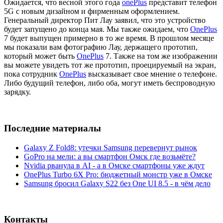
Ожидается, что весной этого года
onePlus
представит телефон
5G с новым дизайном и фирменным оформлением.
Генеральный директор Пит Лау заявил, что это устройство
будет запущено до конца мая. Мы также ожидаем, что
OnePlus
7 будет выпущен примерно в то же время. В прошлом месяце
мы показали вам фотографию Лау, держащего прототип,
который может быть
OnePlus
7. Также на том же изображении
вы можете увидеть тот же прототип, проецируемый на экран,
пока сотрудник
OnePlus
высказывает свое мнение о телефоне.
Либо будущий телефон, либо оба, могут иметь беспроводную
зарядку.
Последние материалы
Galaxy Z Fold8: утечки Samsung перевернут рынок
GoPro на мели: а вы смартфон Омск где возьмёте?
Nvidia рванула в AI - а в Омске смартфоны уже ждут
OnePlus Turbo 6X Pro: бюджетный монстр уже в Омске
Samsung бросил Galaxy S22 без One UI 8.5 - в чём дело
Контакты