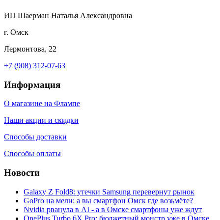
ИП Шаерман Наталья Александровна
г. Омск
Лермонтова, 22
+7 (908) 312-07-63
Информация
О магазине на Флампе
Наши акции и скидки
Способы доставки
Способы оплаты
Новости
Galaxy Z Fold8: утечки Samsung перевернут рынок
GoPro на мели: а вы смартфон Омск где возьмёте?
Nvidia рванула в AI - а в Омске смартфоны уже ждут
OnePlus Turbo 6X Pro: бюджетный монстр уже в Омске