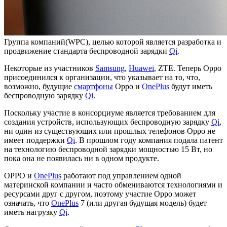
Группа компаний(WPC), целью которой является разработка и
продвижение стандарта беспроводной зарядки
Qi
.
Некоторые из участников
Samsung
,
Huawei
, ZTE. Теперь Oppo
присоединился к организации, что указывает на то, что,
возможно, будущие
смартфоны
Oppo и
OnePlus
будут иметь
беспроводную зарядку
Qi
.
Поскольку участие в консорциуме является требованием для
создания устройств, использующих беспроводную зарядку
Qi
,
ни один из существующих или прошлых телефонов Oppo не
имеет поддержки
Qi
. В прошлом году компания подала патент
на технологию беспроводной зарядки мощностью 15 Вт, но
пока она не появилась ни в одном продукте.
OPPO и
OnePlus
работают под управлением одной
материнской компании и часто обмениваются технологиями и
ресурсами друг с другом, поэтому участие Oppo может
означать, что
OnePlus
7 (или другая будущая модель) будет
иметь нагрузку
Qi
.