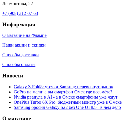
Лермонтова, 22
+7 (908) 312-07-63
Информация
О магазине на Флампе
Наши акции и скидки
Способы доставки
Способы оплаты
Новости
Galaxy Z Fold8: утечки Samsung перевернут рынок
GoPro на мели: а вы смартфон Омск где возьмёте?
Nvidia рванула в AI - а в Омске смартфоны уже ждут
OnePlus Turbo 6X Pro: бюджетный монстр уже в Омске
Samsung бросил Galaxy S22 без One UI 8.5 - в чём дело
О магазине