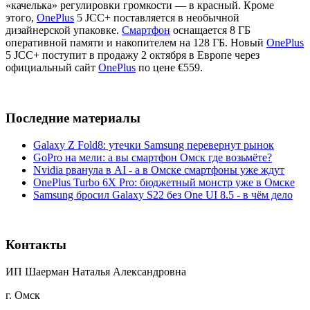
«качелька» регулировки громкости — в красный. Кроме
этого,
OnePlus
5 JCC+ поставляется в необычной
дизайнерской упаковке.
Смартфон
оснащается 8 ГБ
оперативной памяти и накопителем на 128 ГБ. Новый
OnePlus
5 JCC+ поступит в продажу 2 октября в Европе через
официальный сайт
OnePlus
по цене €559.
Последние материалы
Galaxy Z Fold8: утечки Samsung перевернут рынок
GoPro на мели: а вы смартфон Омск где возьмёте?
Nvidia рванула в AI - а в Омске смартфоны уже ждут
OnePlus Turbo 6X Pro: бюджетный монстр уже в Омске
Samsung бросил Galaxy S22 без One UI 8.5 - в чём дело
Контакты
ИП Шаерман Наталья Александровна
г. Омск