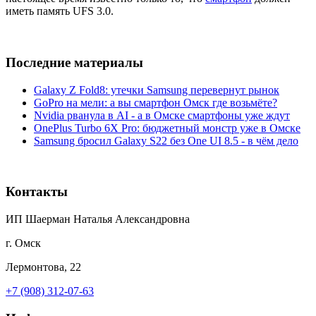
иметь память UFS 3.0.
Последние материалы
Galaxy Z Fold8: утечки Samsung перевернут рынок
GoPro на мели: а вы смартфон Омск где возьмёте?
Nvidia рванула в AI - а в Омске смартфоны уже ждут
OnePlus Turbo 6X Pro: бюджетный монстр уже в Омске
Samsung бросил Galaxy S22 без One UI 8.5 - в чём дело
Контакты
ИП Шаерман Наталья Александровна
г. Омск
Лермонтова, 22
+7 (908) 312-07-63