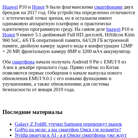
Huawei
P10 и
Honor
9 были флагманскими
смартфонами
двух
брендов на 2017 год. Оба устройства определенно отличаются
с эстетической точки зрения, но в остальном имеют
одинаковую аппаратную платформу и практически
идентичную программную среду. На самом деле
huawei
P10 и
Honor
9 имеют 5.1-дюймовый Full HD дисплей, HiSilicon Kirin
960 SoC, 4/6 ГБ оперативной памяти, 64/128 ГБ встроенной
памяти, двойную камеру заднего вида в конфигурации 12MP
+ 20 MP, фронтальную камеру 8MP и 3200 мАч аккумулятор.
Оба
смартфона
начали получать Android 9 Pie с EMUI 9 из
Азии в декабре прошлого года. Прямо сейчас из Китая
появляются первые сообщения о начале выпуска нового
обновления EMUI 9.0.1 с его новыми функциями и
улучшениями, а также обновлениями для системы
безопасности от января 2019 года.
Последние материалы
Galaxy Z Fold8: утечки Samsung перевернут рынок
GoPro на мели: а вы смартфон Омск где возьмёте?
Nvidia рванула в AI - а в Омске смартфоны уже ждут