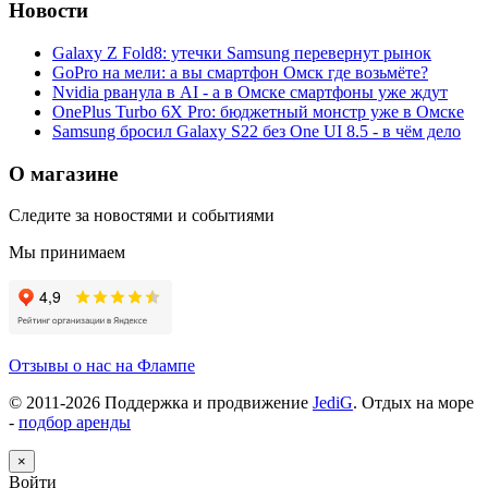
Новости
Galaxy Z Fold8: утечки Samsung перевернут рынок
GoPro на мели: а вы смартфон Омск где возьмёте?
Nvidia рванула в AI - а в Омске смартфоны уже ждут
OnePlus Turbo 6X Pro: бюджетный монстр уже в Омске
Samsung бросил Galaxy S22 без One UI 8.5 - в чём дело
О магазине
Следите за новостями и событиями
Мы принимаем
Отзывы о нас на Флампе
© 2011-
2026
Поддержка и продвижение
JediG
. Отдых на море
-
подбор аренды
×
Войти