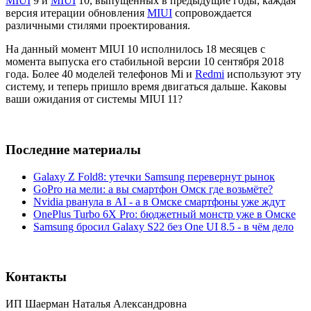
MIUI
9 и
MIUI
10, выпущенных в предыдущие годы, каждая
версия итерации обновления
MIUI
сопровождается
различными стилями проектирования.
На данный момент MIUI 10 исполнилось 18 месяцев с
момента выпуска его стабильной версии 10 сентября 2018
года. Более 40 моделей телефонов Mi и
Redmi
используют эту
систему, и теперь пришло время двигаться дальше. Каковы
ваши ожидания от системы MIUI 11?
Последние материалы
Galaxy Z Fold8: утечки Samsung перевернут рынок
GoPro на мели: а вы смартфон Омск где возьмёте?
Nvidia рванула в AI - а в Омске смартфоны уже ждут
OnePlus Turbo 6X Pro: бюджетный монстр уже в Омске
Samsung бросил Galaxy S22 без One UI 8.5 - в чём дело
Контакты
ИП Шаерман Наталья Александровна