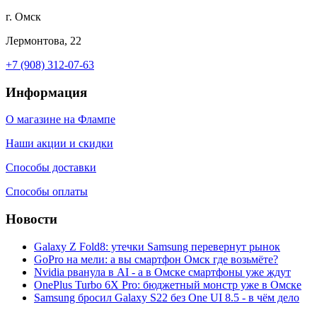
г. Омск
Лермонтова, 22
+7 (908) 312-07-63
Информация
О магазине на Флампе
Наши акции и скидки
Способы доставки
Способы оплаты
Новости
Galaxy Z Fold8: утечки Samsung перевернут рынок
GoPro на мели: а вы смартфон Омск где возьмёте?
Nvidia рванула в AI - а в Омске смартфоны уже ждут
OnePlus Turbo 6X Pro: бюджетный монстр уже в Омске
Samsung бросил Galaxy S22 без One UI 8.5 - в чём дело