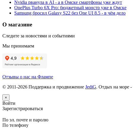
Nvidia рванула в AI - а в Омске смартфоны уже ждут
OnePlus Turbo 6X Pro: бюджетный монстр уже в Омске
Samsung бросил Galaxy S22 без One UI 8.5 - в чём дело
О магазине
Следите за новостями и событиями
Мы принимаем
Отзывы о нас на Флампе
© 2011-
2026
Поддержка и продвижение
JediG
. Отдых на море -
×
Войти
Зарегистрироваться
По эл. почте и паролю
По телефону