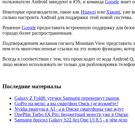
пользователи Android завидуют в iOS, и команда
Google
знает о
Некоторые производители, такие как
Huawei
или
Xiaomi
, уже 
сильно настроить Android для поддержки этой новой системы.
Решение
Google
предоставить встроенную поддержку для безоп
гораздо более распространенным.
Подтверждением желания гиганта Mountain View представить эт
нем есть многочисленные ссылки на эту новую функцию, котора
Всегда в соответствии с тем, что происходит от кода Android Q,
лицо можно использовать не только для разблокировки телефон
Последние материалы
Galaxy Z Fold8: утечки Samsung перевернут рынок
GoPro на мели: а вы смартфон Омск где возьмёте?
Nvidia рванула в AI - а в Омске смартфоны уже ждут
OnePlus Turbo 6X Pro: бюджетный монстр уже в Омске
Samsung бросил Galaxy S22 без One UI 8.5 - в чём дело