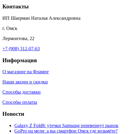
Контакты
ИП Шаерман Наталья Александровна
г. Омск
Лермонтова, 22
+7 (908) 312-07-63
Информация
О магазине на Флампе
Наши акции и скидки
Способы доставки
Способы оплаты
Новости
Galaxy Z Fold8: утечки Samsung перевернут рынок
GoPro на мели: а вы смартфон Омск где возьмёте?