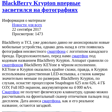
BlackBerry Krypton впервые
засветился на фотографиях
Информация о материале
Новости для всех
22 сентября 2017
Просмотров: 1473
BlackBerry и TCL уже довольно давно не анонсировали новые
мобильные устройства, однако день назад в сети появилась
фотография неизвестного
смартфона
с логотипом канадского
бренда. Предположительно, перед нами
смартфон
под
кодовым названием BlackBerry Krypton. Аппарат сравнили со
смартфоном
BlackBerry KEYone в чёрном исполнении.
KEYone и Krypton оказались крайне схожи, правда, в Krypton
использована единственная LED-вспышка, а глазок камеры
значительно меньше по размерам. BlackBerry Krypton, по
слухам, оснастят процессором Snapdragon 625 или 626, 4 ГБ
ОЗУ, Full HD-экраном, аккумулятором на 4 000 мАч.
Смартфон
не получит физическую клавиатуру, однако можно
рассчитывать на фронтальный сканер отпечатков пальцев под
дисплеем. Дата анонса
смартфона
, как и его реальное
название, остаются загадкой.