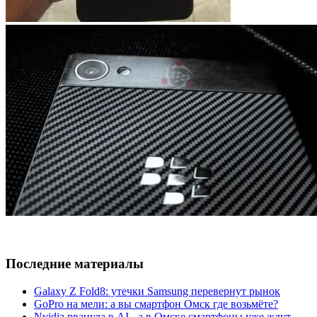
Последние материалы
Galaxy Z Fold8: утечки Samsung перевернут рынок
GoPro на мели: а вы смартфон Омск где возьмёте?
Nvidia рванула в AI - а в Омске смартфоны уже ждут