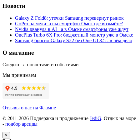
Новости
Galaxy Z Fold8: утечки Samsung перевернут рынок
GoPro на мели: а вы смартфон Омск где возьмёте?
Nvidia рванула в AI - а в Омске смартфоны уже ждут
OnePlus Turbo 6X Pro: бюджетный монстр уже в Омске
Samsung бросил Galaxy S22 без One UI 8.5 - в чём дело
О магазине
Следите за новостями и событиями
Мы принимаем
Отзывы о нас на Флампе
© 2011-
2026
Поддержка и продвижение
JediG
. Отдых на море
-
подбор аренды
×