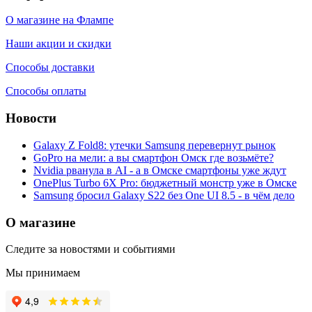
О магазине на Флампе
Наши акции и скидки
Способы доставки
Способы оплаты
Новости
Galaxy Z Fold8: утечки Samsung перевернут рынок
GoPro на мели: а вы смартфон Омск где возьмёте?
Nvidia рванула в AI - а в Омске смартфоны уже ждут
OnePlus Turbo 6X Pro: бюджетный монстр уже в Омске
Samsung бросил Galaxy S22 без One UI 8.5 - в чём дело
О магазине
Следите за новостями и событиями
Мы принимаем