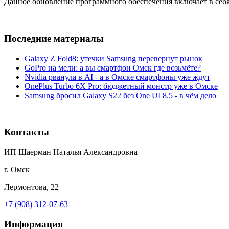
Данное обновление программного обеспечения включает в себ
Последние материалы
Galaxy Z Fold8: утечки Samsung перевернут рынок
GoPro на мели: а вы смартфон Омск где возьмёте?
Nvidia рванула в AI - а в Омске смартфоны уже ждут
OnePlus Turbo 6X Pro: бюджетный монстр уже в Омске
Samsung бросил Galaxy S22 без One UI 8.5 - в чём дело
Контакты
ИП Шаерман Наталья Александровна
г. Омск
Лермонтова, 22
+7 (908) 312-07-63
Информация