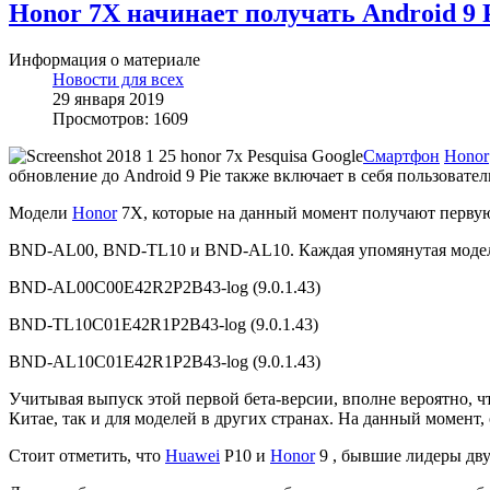
Honor 7X начинает получать Android 9 P
Информация о материале
Новости для всех
29 января 2019
Просмотров: 1609
Смартфон
Honor
обновление до Android 9 Pie также включает в себя пользовате
Модели
Honor
7X, которые на данный момент получают первую 
BND-AL00, BND-TL10 и BND-AL10. Каждая упомянутая модель
BND-AL00C00E42R2P2B43-log (9.0.1.43)
BND-TL10C01E42R1P2B43-log (9.0.1.43)
BND-AL10C01E42R1P2B43-log (9.0.1.43)
Учитывая выпуск этой первой бета-версии, вполне вероятно, чт
Китае, так и для моделей в других странах. На данный момент,
Стоит отметить, что
Huawei
P10 и
Honor
9 , бывшие лидеры дву