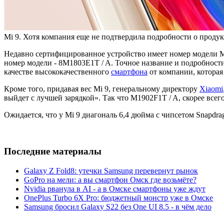
Mi 9. Хотя компания еще не подтвердила подробности о проду
Недавно сертифицированное устройство имеет номер модели M19
номер модели - 8M1803E1T / A. Точное название и подробности
качестве высококачественного
смартфона
от компании, которая
Кроме того, придавая вес Mi 9, генеральному директору
Xiaomi
выйдет с лучшей зарядкой». Так что M1902F1T / A, скорее всег
Ожидается, что у Mi 9 диагональ 6,4 дюйма с чипсетом Snapdra
Последние материалы
Galaxy Z Fold8: утечки Samsung перевернут рынок
GoPro на мели: а вы смартфон Омск где возьмёте?
Nvidia рванула в AI - а в Омске смартфоны уже ждут
OnePlus Turbo 6X Pro: бюджетный монстр уже в Омске
Samsung бросил Galaxy S22 без One UI 8.5 - в чём дело