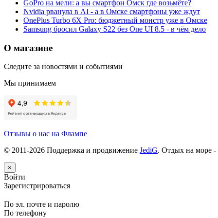
GoPro на мели: а вы смартфон Омск где возьмёте?
Nvidia рванула в AI - а в Омске смартфоны уже ждут
OnePlus Turbo 6X Pro: бюджетный монстр уже в Омске
Samsung бросил Galaxy S22 без One UI 8.5 - в чём дело
О магазине
Следите за новостями и событиями
Мы принимаем
Отзывы о нас на Флампе
© 2011-
2026
Поддержка и продвижение
JediG
. Отдых на море -
×
Войти
Зарегистрироваться
По эл. почте и паролю
По телефону