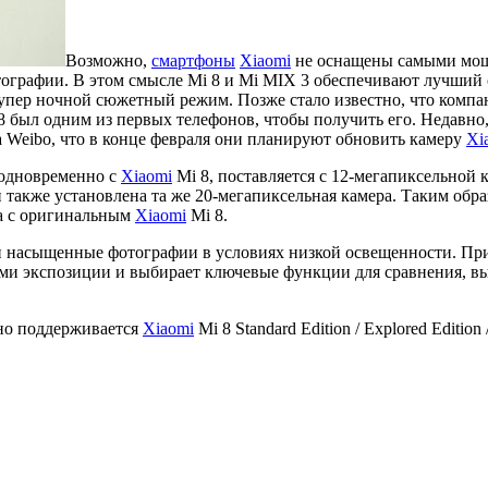
Возможно,
смартфоны
Xiaomi
не оснащены самыми мощн
тографии. В этом смысле Mi 8 и Mi MIX 3 обеспечивают лучший 
ер ночной сюжетный режим. Позже стало известно, что компан
 был одним из первых телефонов, чтобы получить его. Недавно
 Weibo, что в конце февраля они планируют обновить камеру
Xi
одновременно с
Xiaomi
Mi 8, поставляется с 12-мегапиксельной 
ли также установлена ​​та же 20-мегапиксельная камера. Таким 
ма с оригинальным
Xiaomi
Mi 8.
 насыщенные фотографии в условиях низкой освещенности. Прин
ми экспозиции и выбирает ключевые функции для сравнения, выр
но поддерживается
Xiaomi
Mi 8 Standard Edition / Explored Edition /