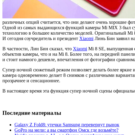
различных опций считается, что они делают очень хорошие фо
Одной из самых выдающихся функций камеры Mi MIX 3 был суп
технологию в большее количество моделей. Оригинальный Mi 8
И сегодня соучредитель и президент
Xiaomi
Линь Бин заявил на
В частности, Лин Бин сказал, что
Xiaomi
Mi 8 SE, выпущенная 
объектив камеры, что и на Mi 8. Более того, на передней пане
и стоит намного дешевле, впечатления от фотографии сравни
Супер ночной сюжетный режим позволяет делать более яркие и
камера одновременно делает 8 снимков с различными варианта
прозрачнее и сенсационнее.
В настоящее время эта функция супер ночной сцены официаль
Последние материалы
Galaxy Z Fold8: утечки Samsung перевернут рынок
GoPro на мели: а вы смартфон Омск где возьмёте?