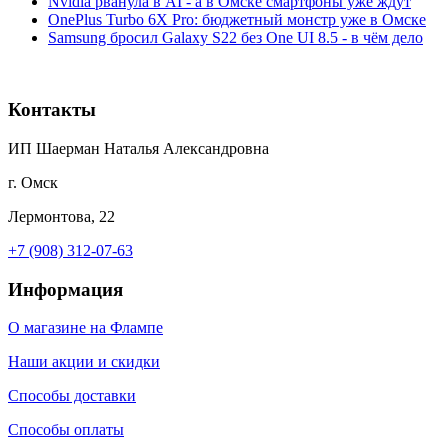
Nvidia рванула в AI - а в Омске смартфоны уже ждут
OnePlus Turbo 6X Pro: бюджетный монстр уже в Омске
Samsung бросил Galaxy S22 без One UI 8.5 - в чём дело
Контакты
ИП Шаерман Наталья Александровна
г. Омск
Лермонтова, 22
+7 (908) 312-07-63
Информация
О магазине на Флампе
Наши акции и скидки
Способы доставки
Способы оплаты