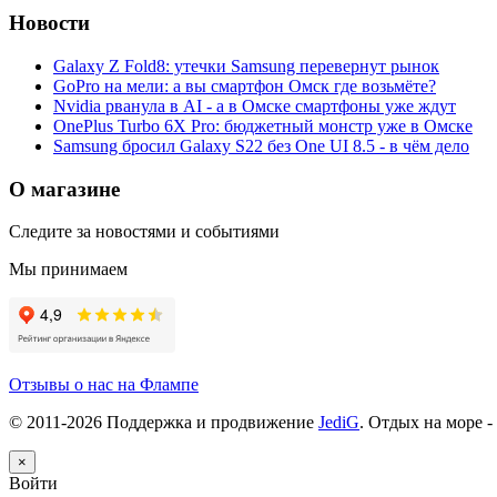
Новости
Galaxy Z Fold8: утечки Samsung перевернут рынок
GoPro на мели: а вы смартфон Омск где возьмёте?
Nvidia рванула в AI - а в Омске смартфоны уже ждут
OnePlus Turbo 6X Pro: бюджетный монстр уже в Омске
Samsung бросил Galaxy S22 без One UI 8.5 - в чём дело
О магазине
Следите за новостями и событиями
Мы принимаем
Отзывы о нас на Флампе
© 2011-
2026
Поддержка и продвижение
JediG
. Отдых на море -
×
Войти