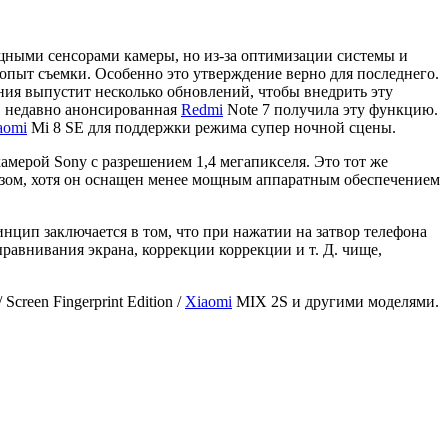
ыми сенсорами камеры, но из-за оптимизации системы и
опыт съемки. Особенно это утверждение верно для последнего.
ия выпустит несколько обновлений, чтобы внедрить эту
, недавно анонсированная
Redmi
Note 7 получила эту функцию.
aomi
Mi 8 SE для поддержки режима супер ночной сцены.
камерой Sony с разрешением 1,4 мегапикселя. Это тот же
образом, хотя он оснащен менее мощным аппаратным обеспечением
цип заключается в том, что при нажатии на затвор телефона
авнивания экрана, коррекции коррекции и т. Д. чище,
 Screen Fingerprint Edition /
Xiaomi
MIX 2S и другими моделями.