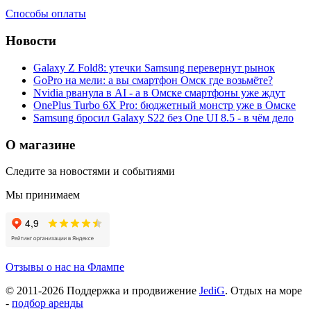
Способы оплаты
Новости
Galaxy Z Fold8: утечки Samsung перевернут рынок
GoPro на мели: а вы смартфон Омск где возьмёте?
Nvidia рванула в AI - а в Омске смартфоны уже ждут
OnePlus Turbo 6X Pro: бюджетный монстр уже в Омске
Samsung бросил Galaxy S22 без One UI 8.5 - в чём дело
О магазине
Следите за новостями и событиями
Мы принимаем
Отзывы о нас на Флампе
© 2011-
2026
Поддержка и продвижение
JediG
. Отдых на море
-
подбор аренды