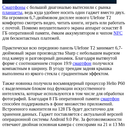
Смартфоны
с большой диагональю вытеснили с рынка
планшеты
, ведь куда удобнее носить один гаджет вместо двух.
На огромном 6,7-дюймовом дисплее нового Ulefone T2
комфортно смотреть видео, читать книги, играть или работать
с почтой. Помимо внушительного экрана аппарат оснастят 8
ГБ оперативной памяти, ёмким аккумулятором и чипом
NFC
для бесконтактных платежей.
Практически всю переднюю панель Ulefone T2 занимает 6,7-
дюймовый экран производства Sharp с небольшим вырезом
под камеру и разговорный динамик. Благодаря вытянутой
форме с соотношением сторон 19:9
смартфон
получился
компактным в ширину. В угоду трендам задняя крышка
выполнена из яркого стекла с градиентным эффектом.
Также новинка получила восьмиядерный процессор Helio P60
с выделенным блоком под функции искусственного
интеллекта, которые используются в том числе для обработки
фотографий. Благодаря 8 ГБ оперативной памяти
смартфон
способен поддерживать в фоне множество приложений.
Встроенного накопителя на 128 ГБ будет достаточно для
хранения данных. Гаджет поставляется с актуальной версией
операционной системы Android 9.0 Pie. За фотовозможности
отвечают двойная основная камера с сенсорами на 21 и 13 Мп