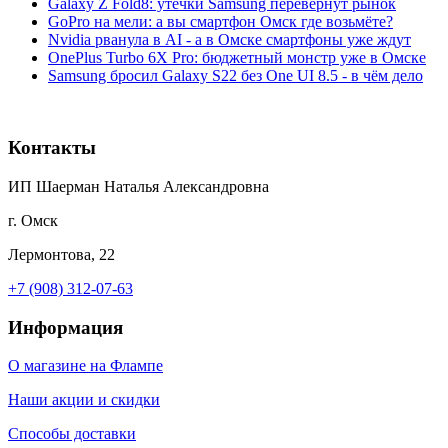
Galaxy Z Fold8: утечки Samsung перевернут рынок
GoPro на мели: а вы смартфон Омск где возьмёте?
Nvidia рванула в AI - а в Омске смартфоны уже ждут
OnePlus Turbo 6X Pro: бюджетный монстр уже в Омске
Samsung бросил Galaxy S22 без One UI 8.5 - в чём дело
Контакты
ИП Шаерман Наталья Александровна
г. Омск
Лермонтова, 22
+7 (908) 312-07-63
Информация
О магазине на Флампе
Наши акции и скидки
Способы доставки