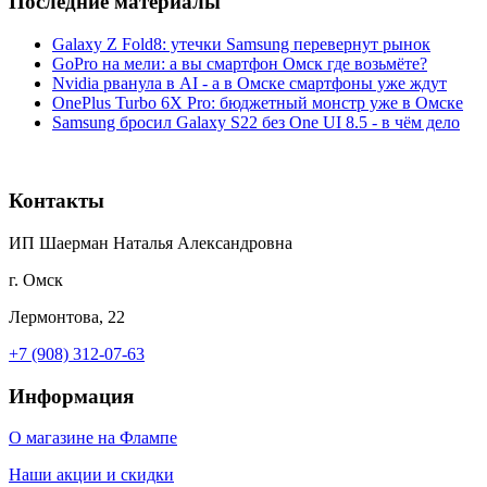
Последние материалы
Galaxy Z Fold8: утечки Samsung перевернут рынок
GoPro на мели: а вы смартфон Омск где возьмёте?
Nvidia рванула в AI - а в Омске смартфоны уже ждут
OnePlus Turbo 6X Pro: бюджетный монстр уже в Омске
Samsung бросил Galaxy S22 без One UI 8.5 - в чём дело
Контакты
ИП Шаерман Наталья Александровна
г. Омск
Лермонтова, 22
+7 (908) 312-07-63
Информация
О магазине на Флампе
Наши акции и скидки