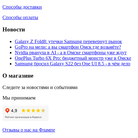
Способы доставки
Способы оплаты
Новости
Galaxy Z Fold8: утечки Samsung перевернут рынок
GoPro на мели: а вы смартфон Омск где возьмёте?
Nvidia рванула в AI - а в Омске смартфоны уже ждут
OnePlus Turbo 6X Pro: бюджетный монстр уже в Омске
Samsung бросил Galaxy S22 без One UI 8.5 - в чём дело
О магазине
Следите за новостями и событиями
Мы принимаем
Отзывы о нас на Флампе