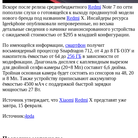
Вскоре после релиза среднебюджетного
Redmi
Note 7 по сети
поползли слухи о готовящейся к выходу продвинутой модели
нового бренда под названием
Redmi
X. Инсайдеры ресурса
Igeekphone опубликовали непроверенные, но весьма
детальные сведения о начинке неанонсированного устройства
с ожидаемой стоимостью от $295 в младшей конфигурации.
По имеющейся информации,
смартфон
получит
восьмиядерный процессор Snapdragon 712, от 4 до 8 ГБ ОЗУ и
накопитель ёмкостью от 64 до
256 ГБ
в зависимости от
модификации. Диагональ дисплея с каплевидным вырезом
для двойной селфи-камеры (20+8 Мп) составит 6,6 дюйма.
Тройная основная камера будет состоять из сенсоров на 48, 20
и 8 Мп. Также устройству приписывают аккумулятор
ёмкостью 4500 мАч с поддержкой быстрой зарядки
мощностью 27 Вт.
Источник утверждает, что
Xiaomi
Redmi
X представят уже
завтра, 15 февраля.
Источник:
4pda