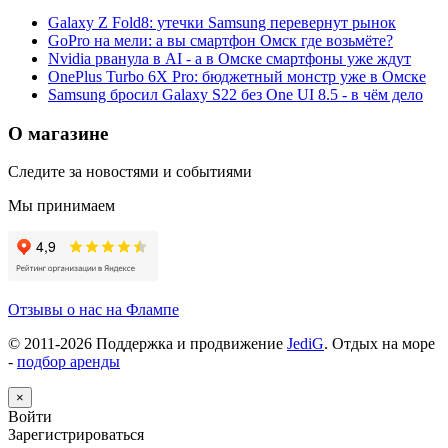
Galaxy Z Fold8: утечки Samsung перевернут рынок
GoPro на мели: а вы смартфон Омск где возьмёте?
Nvidia рванула в AI - а в Омске смартфоны уже ждут
OnePlus Turbo 6X Pro: бюджетный монстр уже в Омске
Samsung бросил Galaxy S22 без One UI 8.5 - в чём дело
О магазине
Следите за новостями и событиями
Мы принимаем
Отзывы о нас на Флампе
© 2011-
2026
Поддержка и продвижение
JediG
. Отдых на море
-
подбор аренды
×
Войти
Зарегистрироваться