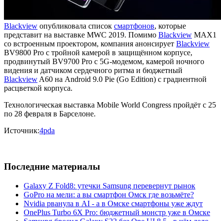
Blackview
опубликовала список
смартфонов
, которые
представит на выставке MWC 2019. Помимо
Blackview
MAX1
со встроенным проектором, компания анонсирует
Blackview
BV9800 Pro с тройной камерой в защищённом корпусе,
продвинутый BV9700 Pro с 5G-модемом, камерой ночного
видения и датчиком сердечного ритма и бюджетный
Blackview
A60 на Android 9.0 Pie (Go Edition) с градиентной
расцветкой корпуса.
Технологическая выставка Mobile World Congress пройдёт с 25
по 28 февраля в Барселоне.
Источник:
4pda
Последние материалы
Galaxy Z Fold8: утечки Samsung перевернут рынок
GoPro на мели: а вы смартфон Омск где возьмёте?
Nvidia рванула в AI - а в Омске смартфоны уже ждут
OnePlus Turbo 6X Pro: бюджетный монстр уже в Омске