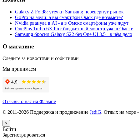
Galaxy Z Fold8: утечки Samsung перевернут рынок
GoPro на мели: а вы смартфон Омск где возьмёте?
Nvidia рванула в AI - а в Омске смартфоны уже ждут
OnePlus Turbo 6X Pro: бюджетный монстр уже в Омске
Samsung бросил Galaxy S22 без One UI 8.5 - в чём дело
О магазине
Следите за новостями и событиями
Мы принимаем
Отзывы о нас на Флампе
© 2011-
2026
Поддержка и продвижение
JediG
. Отдых на море -
×
Войти
Зарегистрироваться