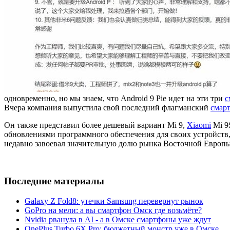
одновременно, но мы знаем, что Android 9 Pie идет на эти три
с
Вчера компания выпустила свой последний флагманский
смар
Он также представил более дешевый вариант Mi 9,
Xiaomi
Mi 9
обновлениями программного обеспечения для своих устройств,
недавно завоевал значительную долю рынка Восточной Европы,
Последние материалы
Galaxy Z Fold8: утечки Samsung перевернут рынок
GoPro на мели: а вы смартфон Омск где возьмёте?
Nvidia рванула в AI - а в Омске смартфоны уже ждут
OnePlus Turbo 6X Pro: бюджетный монстр уже в Омске