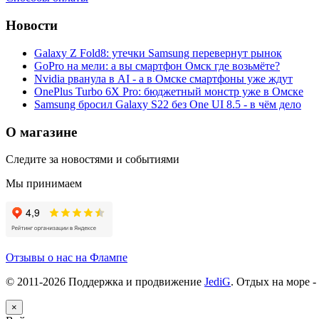
Новости
Galaxy Z Fold8: утечки Samsung перевернут рынок
GoPro на мели: а вы смартфон Омск где возьмёте?
Nvidia рванула в AI - а в Омске смартфоны уже ждут
OnePlus Turbo 6X Pro: бюджетный монстр уже в Омске
Samsung бросил Galaxy S22 без One UI 8.5 - в чём дело
О магазине
Следите за новостями и событиями
Мы принимаем
Отзывы о нас на Флампе
© 2011-
2026
Поддержка и продвижение
JediG
. Отдых на море -
×