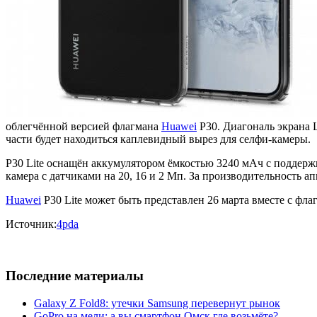
облегчённой версией флагмана
Huawei
P30. Диагональ экрана 
части будет находиться каплевидный вырез для селфи-камеры.
P30 Lite оснащён аккумулятором ёмкостью 3240 мАч с поддержко
камера с датчиками на 20, 16 и 2 Мп. За производительность ап
Huawei
P30 Lite может быть представлен 26 марта вместе с фла
Источник:
4pda
Последние материалы
Galaxy Z Fold8: утечки Samsung перевернут рынок
GoPro на мели: а вы смартфон Омск где возьмёте?