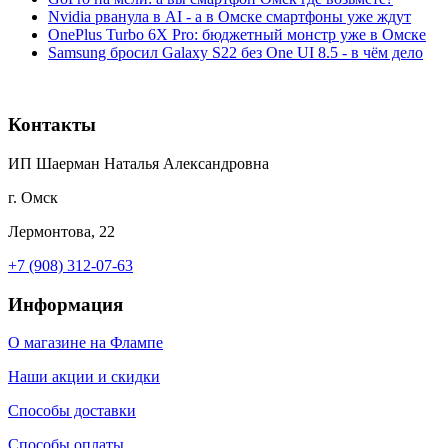
Nvidia рванула в AI - а в Омске смартфоны уже ждут
OnePlus Turbo 6X Pro: бюджетный монстр уже в Омске
Samsung бросил Galaxy S22 без One UI 8.5 - в чём дело
Контакты
ИП Шаерман Наталья Александровна
г. Омск
Лермонтова, 22
+7 (908) 312-07-63
Информация
О магазине на Флампе
Наши акции и скидки
Способы доставки
Способы оплаты