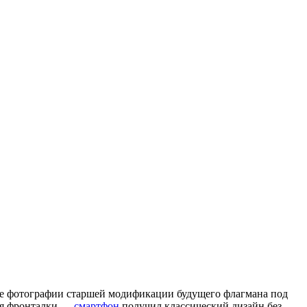
ные фотографии старшей модификации будущего флагмана под
для фронталки —
смартфон
получил классический дизайн без