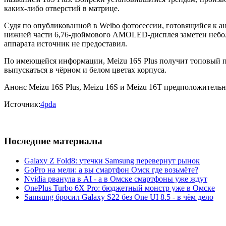
каких-либо отверстий в матрице.
Судя по опубликованной в Weibo фотосессии, готовящийся к а
нижней части 6,76-дюймового AMOLED-дисплея заметен неболь
аппарата источник не предоставил.
По имеющейся информации, Meizu 16S Plus получит топовый пр
выпускаться в чёрном и белом цветах корпуса.
Анонс Meizu 16S Plus, Meizu 16S и Meizu 16T предположительн
Источник:
4pda
Последние материалы
Galaxy Z Fold8: утечки Samsung перевернут рынок
GoPro на мели: а вы смартфон Омск где возьмёте?
Nvidia рванула в AI - а в Омске смартфоны уже ждут
OnePlus Turbo 6X Pro: бюджетный монстр уже в Омске
Samsung бросил Galaxy S22 без One UI 8.5 - в чём дело