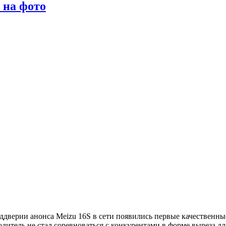
 на фото
ддверии анонса Meizu 16S в сети появились первые качествен
одитель не стал соревноваться с конкурентами в форме выреза 