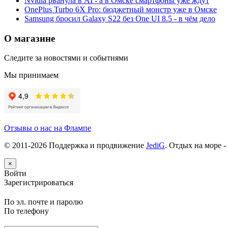
Nvidia рванула в AI - а в Омске смартфоны уже ждут
OnePlus Turbo 6X Pro: бюджетный монстр уже в Омске
Samsung бросил Galaxy S22 без One UI 8.5 - в чём дело
О магазине
Следите за новостями и событиями
Мы принимаем
Отзывы о нас на Флампе
© 2011-
2026
Поддержка и продвижение
JediG
. Отдых на море -
×
Войти
Зарегистрироваться
По эл. почте и паролю
По телефону