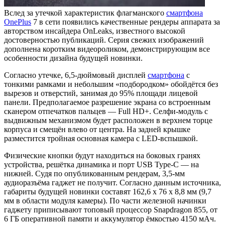
Вслед за утечкой характеристик флагманского
смартфона
OnePlus
7 в сети появились качественные рендеры аппарата за
авторством инсайдера OnLeaks, известного высокой
достоверностью публикаций. Серия свежих изображений
дополнена коротким видеороликом, демонстрирующим все
особенности дизайна будущей новинки.
Согласно утечке, 6,5-дюймовый дисплей
смартфона
с
тонкими рамками и небольшим «подбородком» обойдётся без
вырезов и отверстий, занимая до 95% площади лицевой
панели. Предполагаемое разрешение экрана со встроенным
сканером отпечатков пальцев — Full HD+. Селфи-модуль с
выдвижным механизмом будет расположен в верхнем торце
корпуса и смещён влево от центра. На задней крышке
разместится тройная основная камера с LED-вспышкой.
Физические кнопки будут находиться на боковых гранях
устройства, решётка динамика и порт USB Type-C — на
нижней. Судя по опубликованным рендерам, 3,5-мм
аудиоразъёма гаджет не получит. Согласно данным источника,
габариты будущей новинки составят 162,6 x 76 x 8,8 мм (9,7
мм в области модуля камеры). По части железной начинки
гаджету приписывают топовый процессор Snapdragon 855, от
6 ГБ оперативной памяти и аккумулятор ёмкостью 4150 мАч.