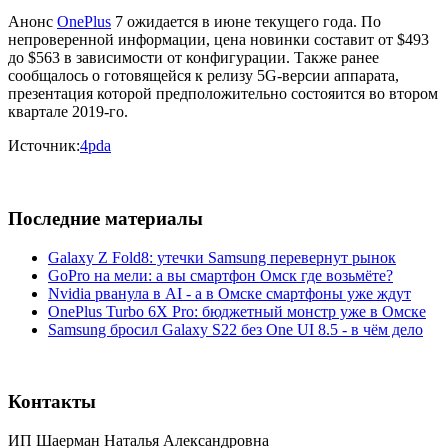
Анонс
OnePlus
7 ожидается в июне текущего года. По
непроверенной информации, цена новинки составит от $493
до $563 в зависимости от конфигурации. Также ранее
сообщалось о готовящейся к релизу 5G-версии аппарата,
презентация которой предположительно состояится во втором
квартале 2019-го.
Источник:
4pda
Последние материалы
Galaxy Z Fold8: утечки Samsung перевернут рынок
GoPro на мели: а вы смартфон Омск где возьмёте?
Nvidia рванула в AI - а в Омске смартфоны уже ждут
OnePlus Turbo 6X Pro: бюджетный монстр уже в Омске
Samsung бросил Galaxy S22 без One UI 8.5 - в чём дело
Контакты
ИП Шаерман Наталья Александровна