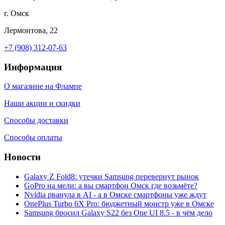
г. Омск
Лермонтова, 22
+7 (908) 312-07-63
Информация
О магазине на Флампе
Наши акции и скидки
Способы доставки
Способы оплаты
Новости
Galaxy Z Fold8: утечки Samsung перевернут рынок
GoPro на мели: а вы смартфон Омск где возьмёте?
Nvidia рванула в AI - а в Омске смартфоны уже ждут
OnePlus Turbo 6X Pro: бюджетный монстр уже в Омске
Samsung бросил Galaxy S22 без One UI 8.5 - в чём дело