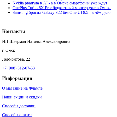
Nvidia рванула в AI - а в Омске смартфоны уже ждут
OnePlus Turbo 6X Pro: бюджетный монстр уже в Омске
Samsung бросил Galaxy S22 без One UI 8.5 - в чём дело
Контакты
ИП Шаерман Наталья Александровна
г. Омск
Лермонтова, 22
+7 (908) 312-07-63
Информация
О магазине на Флампе
Наши акции и скидки
Способы доставки
Способы оплаты