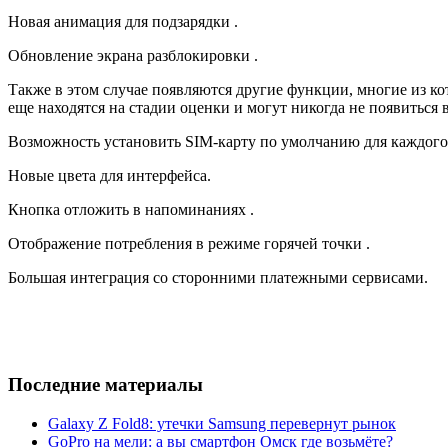
Новая анимация для подзарядки .
Обновление экрана разблокировки .
Также в этом случае появляются другие функции, многие из ко
еще находятся на стадии оценки и могут никогда не появиться
Возможность установить SIM-карту по умолчанию для каждого 
Новые цвета для интерфейса.
Кнопка отложить в напоминаниях .
Отображение потребления в режиме горячей точки .
Большая интеграция со сторонними платежными сервисами.
Последние материалы
Galaxy Z Fold8: утечки Samsung перевернут рынок
GoPro на мели: а вы смартфон Омск где возьмёте?