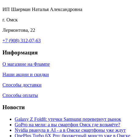
ИП Шаерман Наталья Александровна
г. Омск
Лермонтова, 22
+7 (908) 312-07-63
Информация
О магазине на Флампе
Наши акции и скидки
Способы доставки
Способы оплаты
Новости
Galaxy Z Fold8: утечки Samsung перевернут рынок
GoPro на мели: а вы смартфон Омск где возьмёте?
Nvidia рванула в AI - а в Омске смартфоны уже ждут
OnePlus Turbo 6X Pro: бюджетный монстр уже в Омске