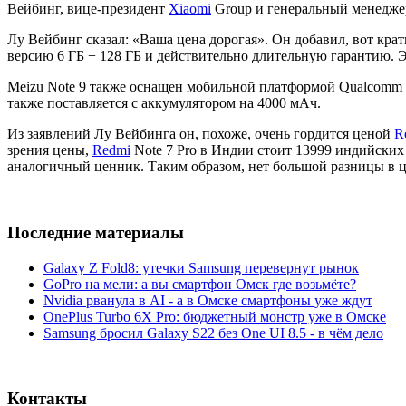
Вейбинг, вице-президент
Xiaomi
Group и генеральный менедже
Лу Вейбинг сказал: «Ваша цена дорогая». Он добавил, вот кра
версию 6 ГБ + 128 ГБ и действительно длительную гарантию. 
Meizu Note 9 также оснащен мобильной платформой Qualcomm S
также поставляется с аккумулятором на 4000 мАч.
Из заявлений Лу Вейбинга он, похоже, очень гордится ценой
R
зрения цены,
Redmi
Note 7 Pro в Индии стоит 13999 индийских 
аналогичный ценник. Таким образом, нет большой разницы в ц
Последние материалы
Galaxy Z Fold8: утечки Samsung перевернут рынок
GoPro на мели: а вы смартфон Омск где возьмёте?
Nvidia рванула в AI - а в Омске смартфоны уже ждут
OnePlus Turbo 6X Pro: бюджетный монстр уже в Омске
Samsung бросил Galaxy S22 без One UI 8.5 - в чём дело
Контакты