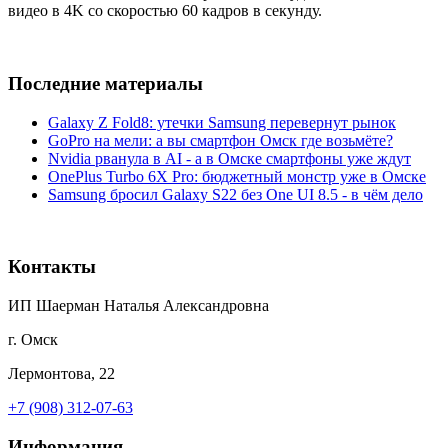
видео в 4K со скоростью 60 кадров в секунду.
Последние материалы
Galaxy Z Fold8: утечки Samsung перевернут рынок
GoPro на мели: а вы смартфон Омск где возьмёте?
Nvidia рванула в AI - а в Омске смартфоны уже ждут
OnePlus Turbo 6X Pro: бюджетный монстр уже в Омске
Samsung бросил Galaxy S22 без One UI 8.5 - в чём дело
Контакты
ИП Шаерман Наталья Александровна
г. Омск
Лермонтова, 22
+7 (908) 312-07-63
Информация