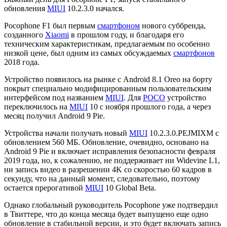
обновления
MIUI
10.2.3.0 начался.
Pocophone F1 был первым
смартфоном
нового суббренда,
созданного
Xiaomi
в прошлом году, и благодаря его
техническим характеристикам, предлагаемым по особенно
низкой цене, был одним из самых обсуждаемых
смартфонов
2018 года.
Устройство появилось на рынке с Android 8.1 Oreo на борту
покрыт специально модифицированным пользовательским
интерфейсом под названием
MIUI
. Для
POCO
устройство
переключилось на
MIUI
10 с ноября прошлого года, а через
месяц получил Android 9 Pie.
Устройства начали получать новый
MIUI
10.2.3.0.PEJMIXM с
обновлением 560 МБ. Обновление, очевидно, основано на
Android 9 Pie и включает исправления безопасности февраля
2019 года, но, к сожалению, не поддерживает ни Widevine L1,
ни запись видео в разрешении 4K со скоростью 60 кадров в
секунду, что на данный момент, следовательно, поэтому
остается прерогативой
MIUI
10 Global Beta.
Однако глобальный руководитель Pocophone уже подтвердил
в Твиттере, что до конца месяца будет выпущено еще одно
обновление в стабильной версии, и это будет включать запись