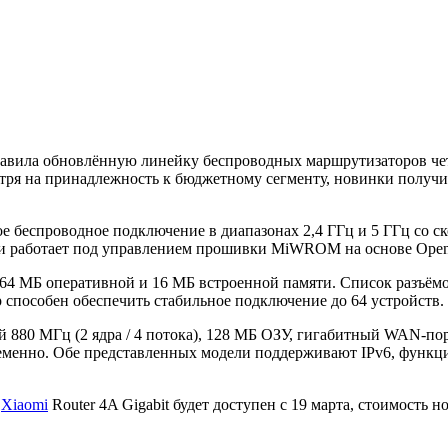
авила обновлённую линейку беспроводных маршрутизаторов чет
мотря на принадлежность к бюджетному сегменту, новинки полу
 беспроводное подключение в диапазонах 2,4 ГГц и 5 ГГц со с
 и работает под управлением прошивки MiWROM на основе Op
64 МБ оперативной и 16 МБ встроенной памяти. Список разъём
 способен обеспечить стабильное подключение до 64 устройств.
ой 880 МГц (2 ядра / 4 потока), 128 МБ ОЗУ, гигабитный WAN-п
еменно. Обе представленных модели поддерживают IPv6, функцию
,
Xiaomi
Router 4A Gigabit будет доступен с 19 марта, стоимость н