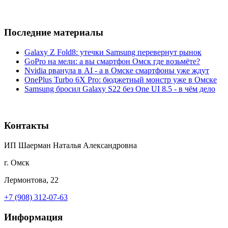
Последние материалы
Galaxy Z Fold8: утечки Samsung перевернут рынок
GoPro на мели: а вы смартфон Омск где возьмёте?
Nvidia рванула в AI - а в Омске смартфоны уже ждут
OnePlus Turbo 6X Pro: бюджетный монстр уже в Омске
Samsung бросил Galaxy S22 без One UI 8.5 - в чём дело
Контакты
ИП Шаерман Наталья Александровна
г. Омск
Лермонтова, 22
+7 (908) 312-07-63
Информация