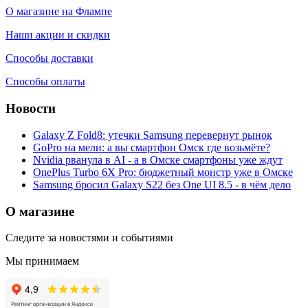
О магазине на Флампе
Наши акции и скидки
Способы доставки
Способы оплаты
Новости
Galaxy Z Fold8: утечки Samsung перевернут рынок
GoPro на мели: а вы смартфон Омск где возьмёте?
Nvidia рванула в AI - а в Омске смартфоны уже ждут
OnePlus Turbo 6X Pro: бюджетный монстр уже в Омске
Samsung бросил Galaxy S22 без One UI 8.5 - в чём дело
О магазине
Следите за новостями и событиями
Мы принимаем