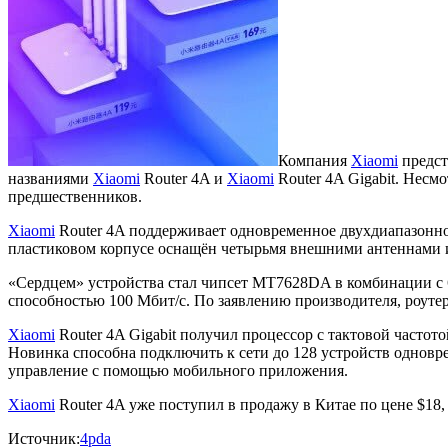
Компания
Xiaomi
предст
названиями
Xiaomi
Router 4A и
Xiaomi
Router 4A Gigabit. Нес
предшественников.
Xiaomi
Router 4A поддерживает одновременное двухдиапазонное
пластиковом корпусе оснащён четырьмя внешними антеннами
«Сердцем» устройства стал чипсет MT7628DA в комбинации с 
способностью 100 Мбит/с. По заявлению производителя, роутер
Xiaomi
Router 4A Gigabit получил процессор с тактовой частот
Новинка способна подключить к сети до 128 устройств одновр
управление с помощью мобильного приложения.
Xiaomi
Router 4A уже поступил в продажу в Китае по цене $18
Источник:
4pda