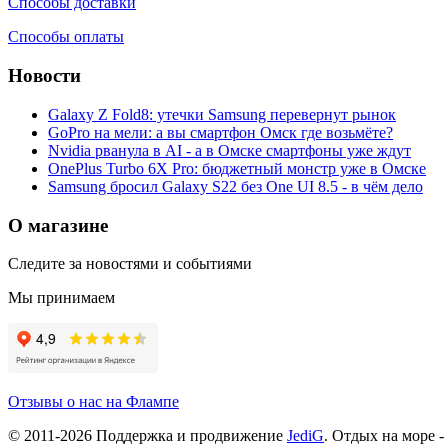
Способы доставки
Способы оплаты
Новости
Galaxy Z Fold8: утечки Samsung перевернут рынок
GoPro на мели: а вы смартфон Омск где возьмёте?
Nvidia рванула в AI - а в Омске смартфоны уже ждут
OnePlus Turbo 6X Pro: бюджетный монстр уже в Омске
Samsung бросил Galaxy S22 без One UI 8.5 - в чём дело
О магазине
Следите за новостями и событиями
Мы принимаем
Отзывы о нас на Флампе
© 2011-
2026
Поддержка и продвижение
JediG
. Отдых на море -