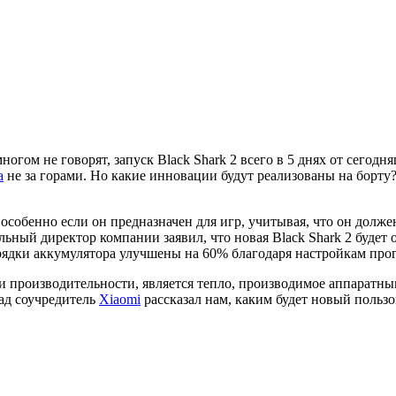
многом не говорят, запуск Black Shark 2 всего в 5 днях от сегод
а
не за горами. Но какие инновации будут реализованы на борту
, особенно если он предназначен для игр, учитывая, что он дол
ьный директор компании заявил, что новая Black Shark 2 будет 
зрядки аккумулятора улучшены на 60% благодаря настройкам про
 и производительности, является тепло, производимое аппаратным
зад соучредитель
Xiaomi
рассказал нам, каким будет новый польз