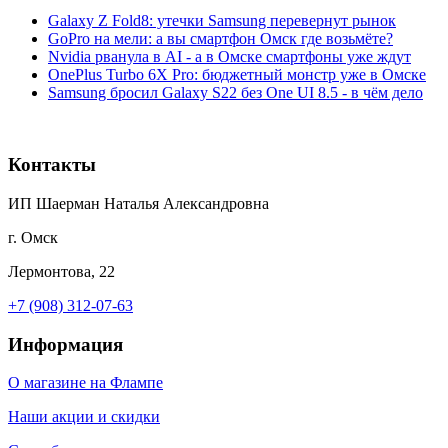
Galaxy Z Fold8: утечки Samsung перевернут рынок
GoPro на мели: а вы смартфон Омск где возьмёте?
Nvidia рванула в AI - а в Омске смартфоны уже ждут
OnePlus Turbo 6X Pro: бюджетный монстр уже в Омске
Samsung бросил Galaxy S22 без One UI 8.5 - в чём дело
Контакты
ИП Шаерман Наталья Александровна
г. Омск
Лермонтова, 22
+7 (908) 312-07-63
Информация
О магазине на Флампе
Наши акции и скидки