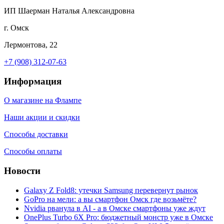
ИП Шаерман Наталья Александровна
г. Омск
Лермонтова, 22
+7 (908) 312-07-63
Информация
О магазине на Флампе
Наши акции и скидки
Способы доставки
Способы оплаты
Новости
Galaxy Z Fold8: утечки Samsung перевернут рынок
GoPro на мели: а вы смартфон Омск где возьмёте?
Nvidia рванула в AI - а в Омске смартфоны уже ждут
OnePlus Turbo 6X Pro: бюджетный монстр уже в Омске