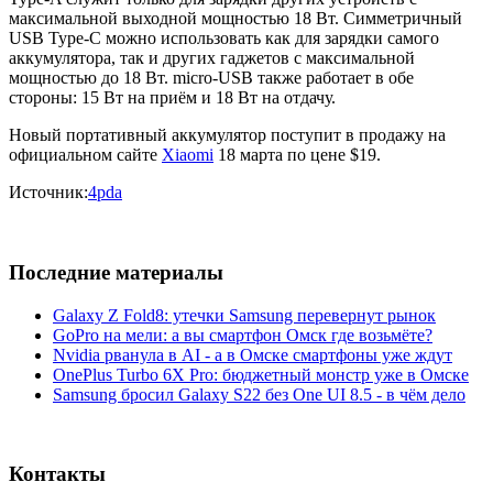
максимальной выходной мощностью 18 Вт. Симметричный
USB Type-C можно использовать как для зарядки самого
аккумулятора, так и других гаджетов с максимальной
мощностью до 18 Вт. micro-USB также работает в обе
стороны: 15 Вт на приём и 18 Вт на отдачу.
Новый портативный аккумулятор поступит в продажу на
официальном сайте
Xiaomi
18 марта по цене $19.
Источник:
4pda
Последние материалы
Galaxy Z Fold8: утечки Samsung перевернут рынок
GoPro на мели: а вы смартфон Омск где возьмёте?
Nvidia рванула в AI - а в Омске смартфоны уже ждут
OnePlus Turbo 6X Pro: бюджетный монстр уже в Омске
Samsung бросил Galaxy S22 без One UI 8.5 - в чём дело
Контакты