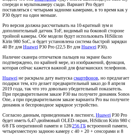
спереди и мультикамеру сзади. Вариант Pro будет
поставляться с четырьмя задними камерами, в то время как у
P30 будет на один меньше.
Pro версия должна рассчитывать на 10-кратный зум и
дополнительный датчик ToF, видимый на боковой стороне
тройной камеры. Обе модели будут использовать HiSilicon
Kirin 980 SoC, и будет установлена ​​система быстрой зарядки
40 Вт для
Huawei
P30 Pro (22,5 Вт для
Huawei
P30).
Наличие сканера отпечатков пальцев на экране было
подтверждено, по крайней мере, из изображений, функция,
которая сейчас кажется важной для флагманских телефонов.
Huawei
не раскрыла дату выпуска
смартфонов
, но предлагает
подарки тем, кто делает предварительный заказ до 8 апреля
2019 года, так что это довольно убедительный показатель.
При предварительном заказе P30 вы получите динамик Sonos
One, а при предварительном заказе варианта Pro вы получите
динамик и беспроводное зарядное устройство.
Согласно данным, приведенным в листинге,
Huawei
P30 Pro
будет иметь 6,47-дюймовый OLED-экран, HiSilicon Kirin 980 с
6/8 ГБ оперативной памяти и 128/
256 ГБ
встроенной памяти,
четырехместную заднюю камеру с 40 + 20 + сенсорами и 8