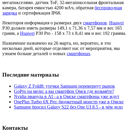
мегапикселями. датчик ToF, 32-мегапиксельная фронтальная
камера, батарея емкостью 4200 мАч, обратная
беспроводная
зарядка
и сертификация IP68.
Некотороя информация о размерах двух
смартфонов
.
Huawei
P30 должен иметь размеры 149,1 x 71,36 x 7,57 мм и вес 165
грамм, а
Huawei
P30 Pro - 158 x 73 x 8,41 мм и вес 192 грамма.
Назначение назначено на 26 марта, но, вероятно, в эти
несколько дней, которые отделяют нас от мероприятия, мы
узнаем больше деталей о новых
смартфонах
.
Последние материалы
Galaxy Z Fold8: утечки Samsung перевернут рынок
GoPro на мели: а вы смартфон Омск где возьмёте?
Nvidia рванула в AI - а в Омске смартфоны уже ждут
OnePlus Turbo 6X Pro: бюджетный монстр уже в Омске
Samsung бросил Galaxy S22 без One UI 8.5 - в чём дело
Контакты