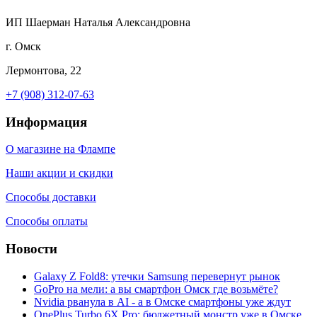
ИП Шаерман Наталья Александровна
г. Омск
Лермонтова, 22
+7 (908) 312-07-63
Информация
О магазине на Флампе
Наши акции и скидки
Способы доставки
Способы оплаты
Новости
Galaxy Z Fold8: утечки Samsung перевернут рынок
GoPro на мели: а вы смартфон Омск где возьмёте?
Nvidia рванула в AI - а в Омске смартфоны уже ждут
OnePlus Turbo 6X Pro: бюджетный монстр уже в Омске