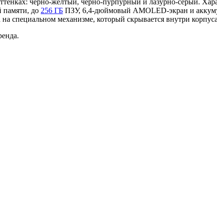
ттенках: чёрно-жёлтый, чёрно-пурпурный и лазурно-серый. Хара
й памяти, до
256 ГБ
ПЗУ, 6,4-дюймовый AMOLED-экран и аккумуля
 на специальном механизме, который скрывается внутри корпуса
ренда.