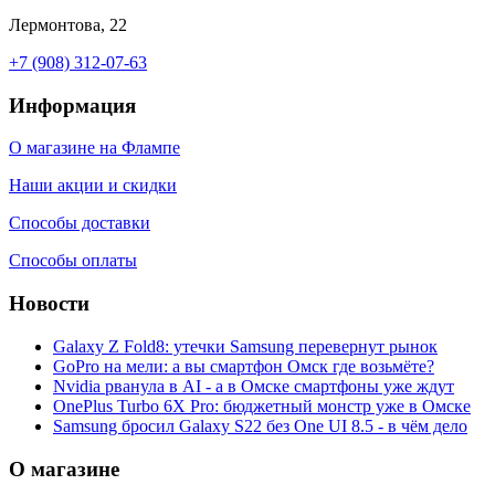
Лермонтова, 22
+7 (908) 312-07-63
Информация
О магазине на Флампе
Наши акции и скидки
Способы доставки
Способы оплаты
Новости
Galaxy Z Fold8: утечки Samsung перевернут рынок
GoPro на мели: а вы смартфон Омск где возьмёте?
Nvidia рванула в AI - а в Омске смартфоны уже ждут
OnePlus Turbo 6X Pro: бюджетный монстр уже в Омске
Samsung бросил Galaxy S22 без One UI 8.5 - в чём дело
О магазине