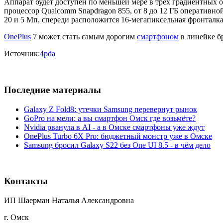
Аппарат будет доступен по меньшей мере в трёх градиентных о
процессор Qualcomm Snapdragon 855, от 8 до 12 ГБ оперативно
20 и 5 Мп, спереди расположится 16-мегапиксельная фронталка
OnePlus
7 может стать самым дорогим
смартфоном
в линейке б
Источник:
4pda
Последние материалы
Galaxy Z Fold8: утечки Samsung перевернут рынок
GoPro на мели: а вы смартфон Омск где возьмёте?
Nvidia рванула в AI - а в Омске смартфоны уже ждут
OnePlus Turbo 6X Pro: бюджетный монстр уже в Омске
Samsung бросил Galaxy S22 без One UI 8.5 - в чём дело
Контакты
ИП Шаерман Наталья Александровна
г. Омск