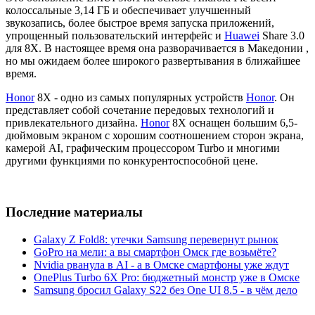
колоссальные 3,14 ГБ и обеспечивает улучшенный
звукозапись, более быстрое время запуска приложений,
упрощенный пользовательский интерфейс и
Huawei
Share 3.0
для 8X. В настоящее время она разворачивается в Македонии ,
но мы ожидаем более широкого развертывания в ближайшее
время.
Honor
8X - одно из самых популярных устройств
Honor
. Он
представляет собой сочетание передовых технологий и
привлекательного дизайна.
Honor
8X оснащен большим 6,5-
дюймовым экраном с хорошим соотношением сторон экрана,
камерой AI, графическим процессором Turbo и многими
другими функциями по конкурентоспособной цене.
Последние материалы
Galaxy Z Fold8: утечки Samsung перевернут рынок
GoPro на мели: а вы смартфон Омск где возьмёте?
Nvidia рванула в AI - а в Омске смартфоны уже ждут
OnePlus Turbo 6X Pro: бюджетный монстр уже в Омске
Samsung бросил Galaxy S22 без One UI 8.5 - в чём дело