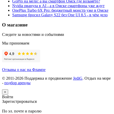
GoPro на мели: а вы смартфон Омск где возьмёте?
Nvidia рванула в AI - а в Омске смартфоны уже ждут
OnePlus Turbo 6X Pro: бюджетный монстр уже в Омске
Samsung бросил Galaxy S22 без One UI 8.5 - в чём дело
О магазине
Следите за новостями и событиями
Мы принимаем
Отзывы о нас на Флампе
© 2011-
2026
Поддержка и продвижение
JediG
. Отдых на море
-
подбор аренды
×
Войти
Зарегистрироваться
По эл. почте и паролю