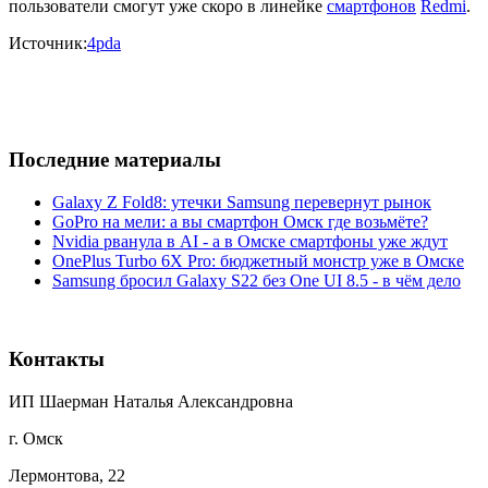
пользователи смогут уже скоро в линейке
смартфонов
Redmi
.
Источник:
4pda
Последние материалы
Galaxy Z Fold8: утечки Samsung перевернут рынок
GoPro на мели: а вы смартфон Омск где возьмёте?
Nvidia рванула в AI - а в Омске смартфоны уже ждут
OnePlus Turbo 6X Pro: бюджетный монстр уже в Омске
Samsung бросил Galaxy S22 без One UI 8.5 - в чём дело
Контакты
ИП Шаерман Наталья Александровна
г. Омск
Лермонтова, 22