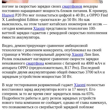
В
погоне за скоростью зарядки своих
смартфонов
вендоры
постоянно наращивают мощность блоков питания. К примеру,
Huawei
P20 Pro мог похвастаться цифрой в 40 Вт, а OPPO Find
X Lamborghini Edition «разогнался» до 50 Вт. Но как
выяснилось, на этом талант китайских инженеров не иссяк —
сегодня компания
Xiaomi
представила технологию 100-
ваттной зарядки гаджетов с рекордной скоростью пополнения
ёмкости аккумулятора.
Видео, демонстрирующее сравнение амбициозной
технологии с решением конкурента, опубликовал на своей
странице в Weibo генеральный директор
Xiaomi
Лин Бин.
Ролик показывает наглядное сравнение скорости зарядки
неназванного
смартфона
компании с батареей на 4000 мАч и
аппарата OPPO (предположительно, R17 Pro). Последний
оснащён двумя аккумуляторами общей ёмкостью 3700 мАч и
зарядным устройством мощностью 50 Вт.
В ходе тестирования разряженный гаджет
Xiaomi
полностью
восстановил заряд аккумулятора всего за 17 минут. Его
соперник за то же время смог зарядиться лишь на 65%.
Подробности работы и дату релиза зарядных устройств
нового типа компания не сообщает, однако её глава намекнул,
что познакомиться со сверхбыстрой зарядкой поближе