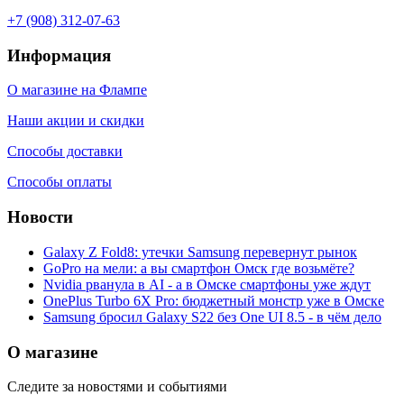
+7 (908) 312-07-63
Информация
О магазине на Флампе
Наши акции и скидки
Способы доставки
Способы оплаты
Новости
Galaxy Z Fold8: утечки Samsung перевернут рынок
GoPro на мели: а вы смартфон Омск где возьмёте?
Nvidia рванула в AI - а в Омске смартфоны уже ждут
OnePlus Turbo 6X Pro: бюджетный монстр уже в Омске
Samsung бросил Galaxy S22 без One UI 8.5 - в чём дело
О магазине
Следите за новостями и событиями