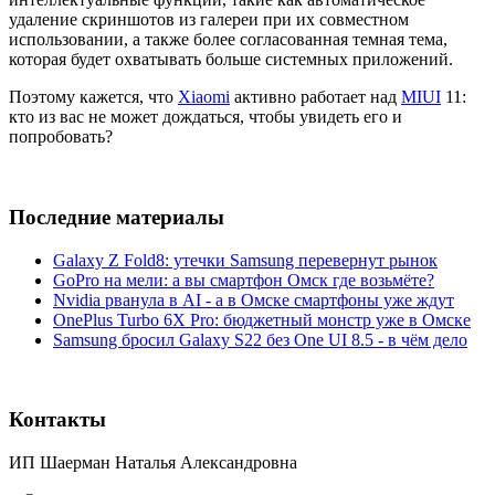
удаление скриншотов из галереи при их совместном
использовании, а также более согласованная темная тема,
которая будет охватывать больше системных приложений.
Поэтому кажется, что
Xiaomi
активно работает над
MIUI
11:
кто из вас не может дождаться, чтобы увидеть его и
попробовать?
Последние материалы
Galaxy Z Fold8: утечки Samsung перевернут рынок
GoPro на мели: а вы смартфон Омск где возьмёте?
Nvidia рванула в AI - а в Омске смартфоны уже ждут
OnePlus Turbo 6X Pro: бюджетный монстр уже в Омске
Samsung бросил Galaxy S22 без One UI 8.5 - в чём дело
Контакты
ИП Шаерман Наталья Александровна