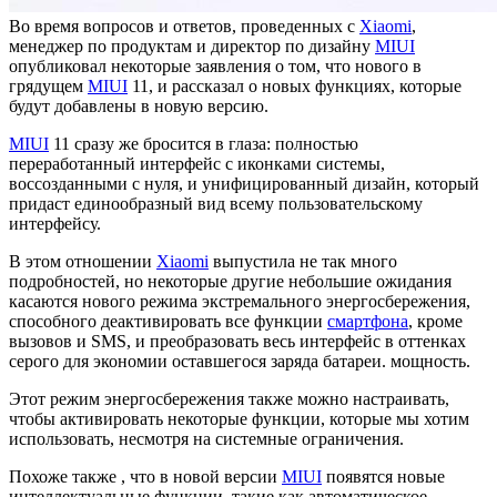
Во время вопросов и ответов, проведенных с
Xiaomi
,
менеджер по продуктам и директор по дизайну
MIUI
опубликовал некоторые заявления о том, что нового в
грядущем
MIUI
11, и рассказал о новых функциях, которые
будут добавлены в новую версию.
MIUI
11 сразу же бросится в глаза: полностью
переработанный интерфейс с иконками системы,
воссозданными с нуля, и унифицированный дизайн, который
придаст единообразный вид всему пользовательскому
интерфейсу.
В этом отношении
Xiaomi
выпустила не так много
подробностей, но некоторые другие небольшие ожидания
касаются нового режима экстремального энергосбережения,
способного деактивировать все функции
смартфона
, кроме
вызовов и SMS, и преобразовать весь интерфейс в оттенках
серого для экономии оставшегося заряда батареи. мощность.
Этот режим энергосбережения также можно настраивать,
чтобы активировать некоторые функции, которые мы хотим
использовать, несмотря на системные ограничения.
Похоже также , что в новой версии
MIUI
появятся новые
интеллектуальные функции, такие как автоматическое