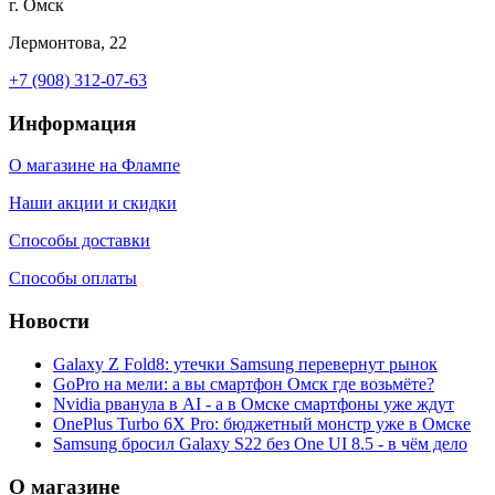
г. Омск
Лермонтова, 22
+7 (908) 312-07-63
Информация
О магазине на Флампе
Наши акции и скидки
Способы доставки
Способы оплаты
Новости
Galaxy Z Fold8: утечки Samsung перевернут рынок
GoPro на мели: а вы смартфон Омск где возьмёте?
Nvidia рванула в AI - а в Омске смартфоны уже ждут
OnePlus Turbo 6X Pro: бюджетный монстр уже в Омске
Samsung бросил Galaxy S22 без One UI 8.5 - в чём дело
О магазине