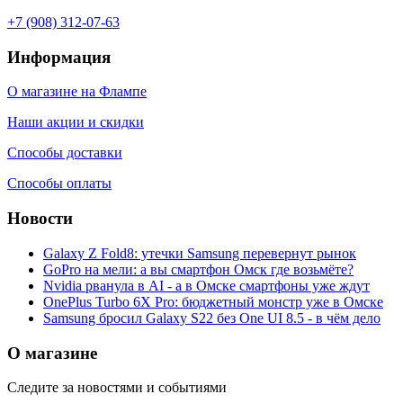
+7 (908) 312-07-63
Информация
О магазине на Флампе
Наши акции и скидки
Способы доставки
Способы оплаты
Новости
Galaxy Z Fold8: утечки Samsung перевернут рынок
GoPro на мели: а вы смартфон Омск где возьмёте?
Nvidia рванула в AI - а в Омске смартфоны уже ждут
OnePlus Turbo 6X Pro: бюджетный монстр уже в Омске
Samsung бросил Galaxy S22 без One UI 8.5 - в чём дело
О магазине
Следите за новостями и событиями