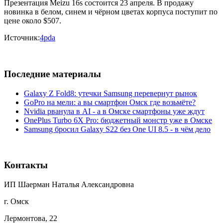
Презентация Meizu 16s состоится 23 апреля. В продажу
новинка в белом, синем и чёрном цветах корпуса поступит по
цене около $507.
Источник:
4pda
Последние материалы
Galaxy Z Fold8: утечки Samsung перевернут рынок
GoPro на мели: а вы смартфон Омск где возьмёте?
Nvidia рванула в AI - а в Омске смартфоны уже ждут
OnePlus Turbo 6X Pro: бюджетный монстр уже в Омске
Samsung бросил Galaxy S22 без One UI 8.5 - в чём дело
Контакты
ИП Шаерман Наталья Александровна
г. Омск
Лермонтова, 22